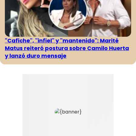
"Cafiche", "infiel" y "mantenido": Marité
Matus reiteró postura sobre Camilo Huerta
y lanzó duro mensaje