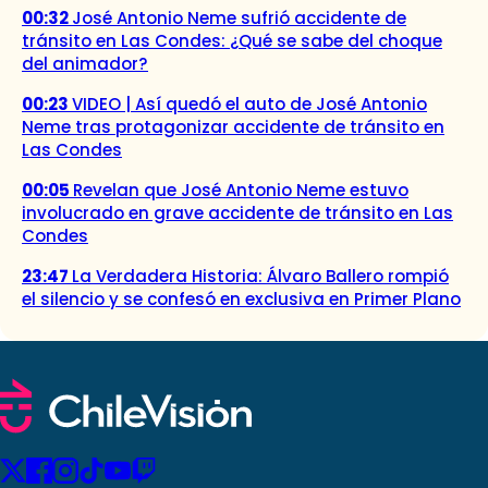
00:32
José Antonio Neme sufrió accidente de
tránsito en Las Condes: ¿Qué se sabe del choque
del animador?
00:23
VIDEO | Así quedó el auto de José Antonio
Neme tras protagonizar accidente de tránsito en
Las Condes
00:05
Revelan que José Antonio Neme estuvo
involucrado en grave accidente de tránsito en Las
Condes
23:47
La Verdadera Historia: Álvaro Ballero rompió
el silencio y se confesó en exclusiva en Primer Plano