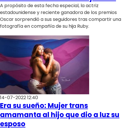
Programas
A propósito de esta fecha especial, la actriz
estadounidense y reciente ganadora de los premios
Club De La Comedia
Oscar sorprendió a sus seguidores tras compartir una
Contigo en Directo
fotografía en compañía de su hija Ruby.
Plan Perfecto
El Tiempo
Sabingo
Todos Los Programas
14-07-2022 12:40
Era su sueño: Mujer trans
amamanta al hijo que dio a luz su
esposo