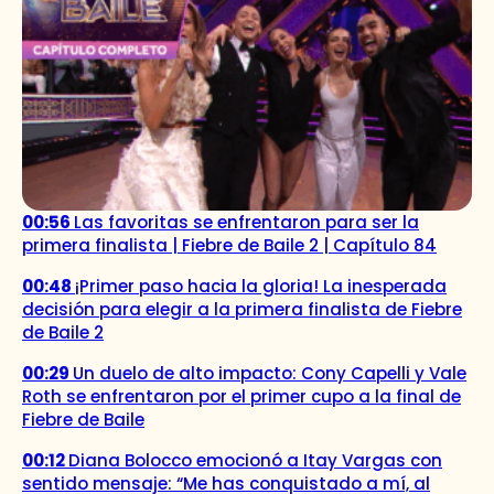
00:56
Las favoritas se enfrentaron para ser la
primera finalista | Fiebre de Baile 2 | Capítulo 84
00:48
¡Primer paso hacia la gloria! La inesperada
decisión para elegir a la primera finalista de Fiebre
de Baile 2
00:29
Un duelo de alto impacto: Cony Capelli y Vale
Roth se enfrentaron por el primer cupo a la final de
Fiebre de Baile
00:12
Diana Bolocco emocionó a Itay Vargas con
sentido mensaje: “Me has conquistado a mí, al