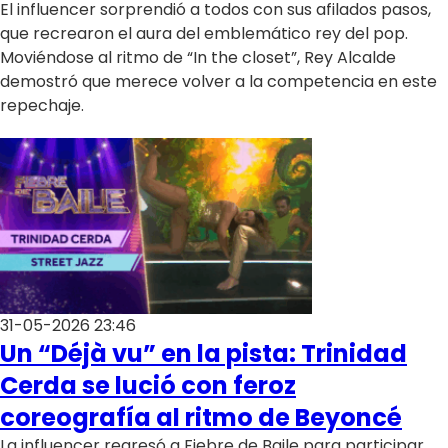
El influencer sorprendió a todos con sus afilados pasos,
que recrearon el aura del emblemático rey del pop.
Moviéndose al ritmo de “In the closet”, Rey Alcalde
demostró que merece volver a la competencia en este
repechaje.
31-05-2026 23:46
Un “Déjà vu” en la pista: Trinidad
Cerda se lució con feroz
coreografía al ritmo de Beyoncé
La influencer regresó a Fiebre de Baile para participar