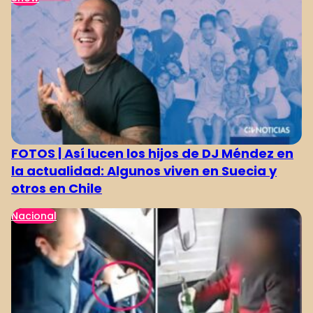
1
2
3
4
FOTOS | Así lucen los hijos de DJ Méndez en
la actualidad: Algunos viven en Suecia y
otros en Chile
Nacional