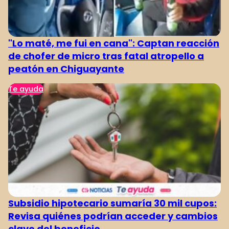
"Lo maté, me fui en cana": Captan reacción
de chofer de micro tras fatal atropello a
peatón en Chiguayante
Te ayuda
Subsidio hipotecario sumaría 30 mil cupos:
Revisa quiénes podrían acceder y cambios
clave del beneficio