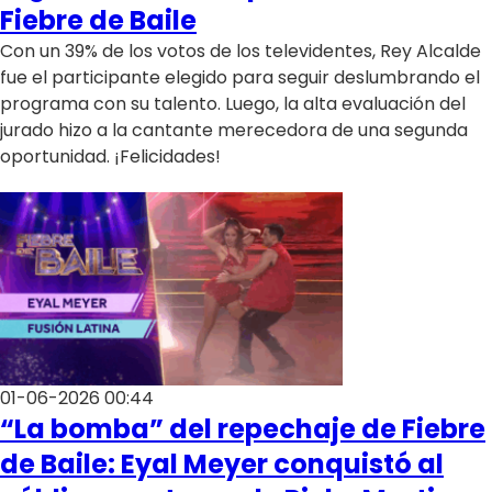
Programas
Fiebre de Baile
Con un 39% de los votos de los televidentes, Rey Alcalde
Club De La Comedia
fue el participante elegido para seguir deslumbrando el
Contigo en Directo
programa con su talento. Luego, la alta evaluación del
Plan Perfecto
jurado hizo a la cantante merecedora de una segunda
El Tiempo
oportunidad. ¡Felicidades!
Sabingo
Todos Los Programas
01-06-2026 00:44
“La bomba” del repechaje de Fiebre
de Baile: Eyal Meyer conquistó al