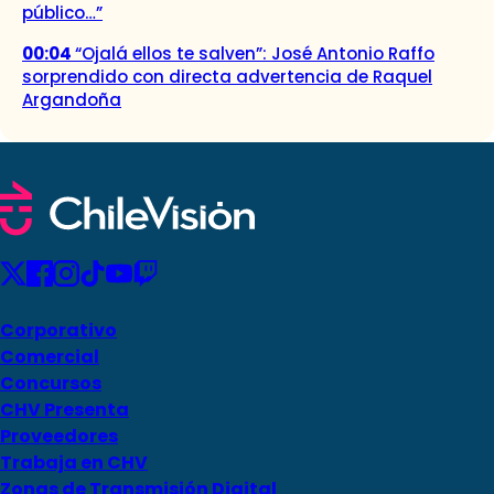
público…”
00:04
“Ojalá ellos te salven”: José Antonio Raffo
sorprendido con directa advertencia de Raquel
Argandoña
Corporativo
Comercial
Concursos
CHV Presenta
Proveedores
Trabaja en CHV
Zonas de Transmisión Digital