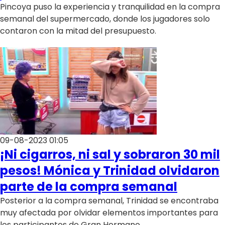
Programas
Pincoya puso la experiencia y tranquilidad en la compra
semanal del supermercado, donde los jugadores solo
Club De La Comedia
contaron con la mitad del presupuesto.
Contigo en Directo
Plan Perfecto
El Tiempo
Sabingo
Todos Los Programas
09-08-2023 01:05
¡Ni cigarros, ni sal y sobraron 30 mil
pesos! Mónica y Trinidad olvidaron
parte de la compra semanal
Posterior a la compra semanal, Trinidad se encontraba
muy afectada por olvidar elementos importantes para
los participantes de Gran Hermano.