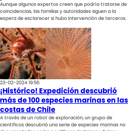
Programas
Aunque algunos expertos creen que podría tratarse de
coincidencias, las familias y autoridades siguen a la
Club De La Comedia
espera de esclarecer si hubo intervención de terceros.
Contigo en Directo
Plan Perfecto
El Tiempo
Sabingo
Todos Los Programas
23-02-2024 19:56
¡Histórico! Expedición descubrió
más de 100 especies marinas en las
costas de Chile
A través de un robot de exploración, un grupo de
científicos descubrió una serie de especies marinas no