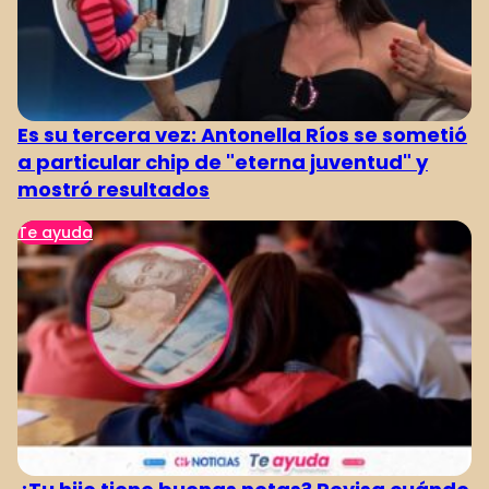
1
2
3
4
Es su tercera vez: Antonella Ríos se sometió
a particular chip de "eterna juventud" y
mostró resultados
Te ayuda