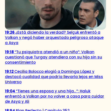
19:26
¿Está diciendo la verdad? Selçuk enfrentó a
Volkan y negó haber orquestado peligroso ataque
a Asya
19:18
“Tu psiquiatra atendió a un niño”: Volkan
cuestionó que Turgay atendiera con su hijo sin su
consentimiento
19:12
Cecilia Bolocco elogió a Dominga López y
destacó cualidad que podría llevarla lejos en Miss
Universo
19:04
“Tienes una esposa y una hija…”: Haluk
enfrentó a Volkan por no volver a casa para cuidar
de Asya y Ali
18:54
Plan Perfecto | Capítulo 352