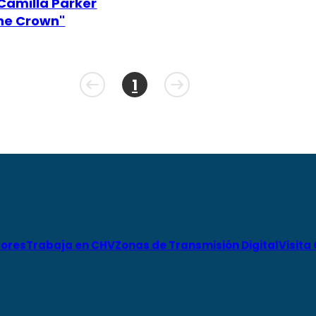
 Camilla Parker
he Crown"
1
ores
Trabaja en CHV
Zonas de Transmisión Digital
Visita