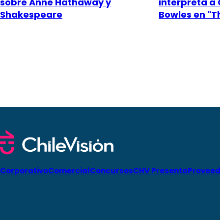
sobre Anne Hathaway y
interpreta a
Shakespeare
Bowles en "T
Corporativo
Comercial
Concursos
CHV Presenta
Proveed