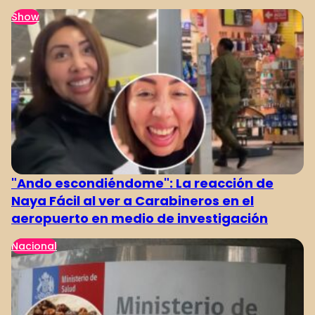
Show
1
2
3
4
"Ando escondiéndome": La reacción de
Naya Fácil al ver a Carabineros en el
aeropuerto en medio de investigación
Nacional