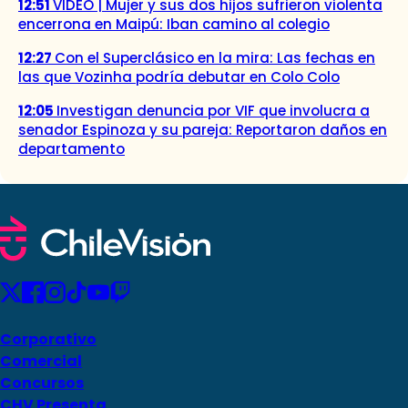
12:51
VIDEO | Mujer y sus dos hijos sufrieron violenta
encerrona en Maipú: Iban camino al colegio
12:27
Con el Superclásico en la mira: Las fechas en
las que Vozinha podría debutar en Colo Colo
12:05
Investigan denuncia por VIF que involucra a
senador Espinoza y su pareja: Reportaron daños en
departamento
Corporativo
Comercial
Concursos
CHV Presenta