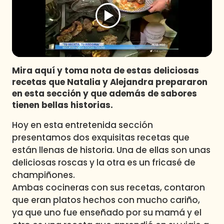
Programas
Club De La Comedia
Contigo en Directo
Plan Perfecto
Mira aquí y toma nota de estas deliciosas
El Tiempo
recetas que Natalia y Alejandra prepararon
Sabingo
en esta sección y que además de sabores
Todos Los Programas
tienen bellas historias.
Hoy en esta entretenida sección
presentamos dos exquisitas recetas que
están llenas de historia. Una de ellas son unas
deliciosas roscas y la otra es un fricasé de
champiñones.
Ambas cocineras con sus recetas, contaron
que eran platos hechos con mucho cariño,
ya que uno fue enseñado por su mamá y el