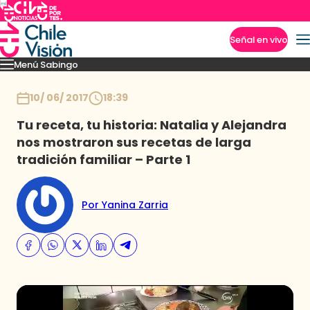
Señal en vivo
Menú Sabingo
Imperdibles
Heroicas
Amigas en Viaje
Secretos de los Andes
Los reyes guac
Inicio
10/ 06/ 2017
18:39
Tu receta, tu historia: Natalia y Alejandra
nos mostraron sus recetas de larga
tradición familiar – Parte 1
Por Yanina Zarria