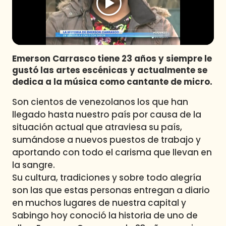
Programas
Club De La Comedia
Contigo en Directo
Plan Perfecto
Emerson Carrasco tiene 23 años y siempre le
gustó las artes escénicas y actualmente se
El Tiempo
dedica a la música como cantante de micro.
Sabingo
Son cientos de venezolanos los que han
Todos Los Programas
llegado hasta nuestro país por causa de la
situación actual que atraviesa su país,
sumándose a nuevos puestos de trabajo y
aportando con todo el carisma que llevan en
la sangre.
Su cultura, tradiciones y sobre todo alegría
son las que estas personas entregan a diario
en muchos lugares de nuestra capital y
Sabingo hoy conoció la historia de uno de