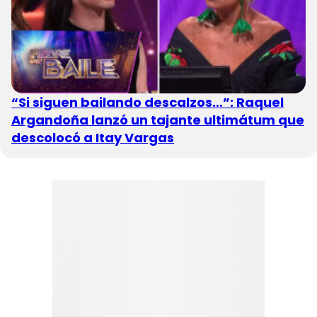
“Si siguen bailando descalzos…”: Raquel
Argandoña lanzó un tajante ultimátum que
descolocó a Itay Vargas