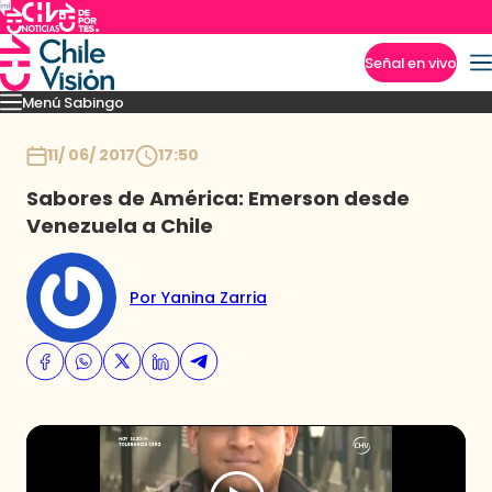
Señal en vivo
Menú Sabingo
Imperdibles
Heroicas
Amigas en Viaje
Secretos de los Andes
Los reyes guac
Inicio
11/ 06/ 2017
17:50
Sabores de América: Emerson desde
Venezuela a Chile
Por Yanina Zarria