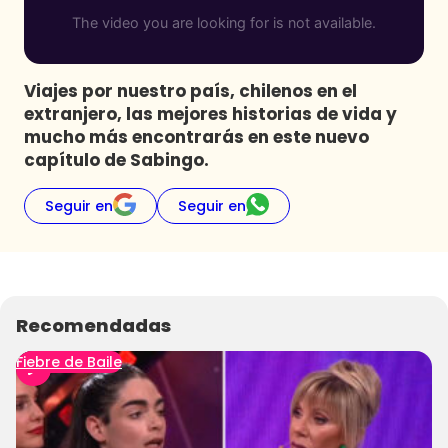
Programas
Club De La Comedia
Contigo en Directo
Viajes por nuestro país, chilenos en el
Plan Perfecto
extranjero, las mejores historias de vida y
mucho más encontrarás en este nuevo
El Tiempo
capítulo de Sabingo.
Sabingo
Todos Los Programas
Seguir en
Seguir en
Recomendadas
Fiebre de Baile