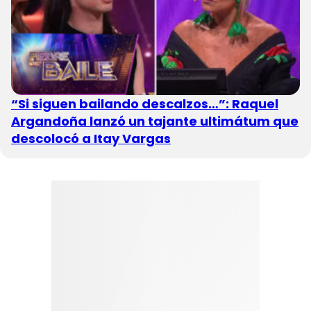
“Si siguen bailando descalzos…”: Raquel
Argandoña lanzó un tajante ultimátum que
descolocó a Itay Vargas