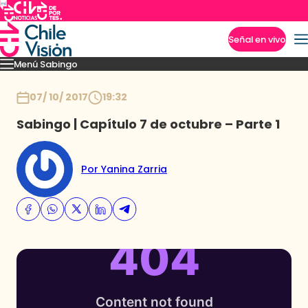
Señal en vivo
Menú Sabingo
Imperdibles
Heroicas
Amigas en Viaje
Secretos de los Andes
Los reyes guac
Inicio
07/ 10/ 2017
19:32
Sabingo | Capítulo 7 de octubre – Parte 1
Por Yanina Zarria