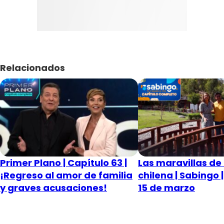
Relacionados
Primer Plano | Capítulo 63 |
Las maravillas de 
¡Regreso al amor de familia
chilena | Sabingo 
y graves acusaciones!
15 de marzo