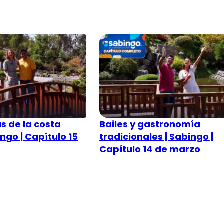
s de la costa
Bailes y gastronomía
ingo | Capítulo 15
tradicionales | Sabingo |
Capítulo 14 de marzo