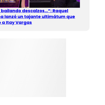
n bailando descalzos…”: Raquel
 lanzó un tajante ultimátum que
 a Itay Vargas