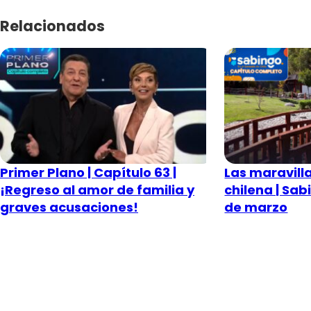
Relacionados
Primer Plano | Capítulo 63 |
Las maravilla
¡Regreso al amor de familia y
chilena | Sab
graves acusaciones!
de marzo