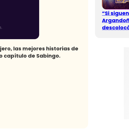
“Si sigue
Argandoña
descolocó
jero, las mejores historias de
 capítulo de Sabingo.