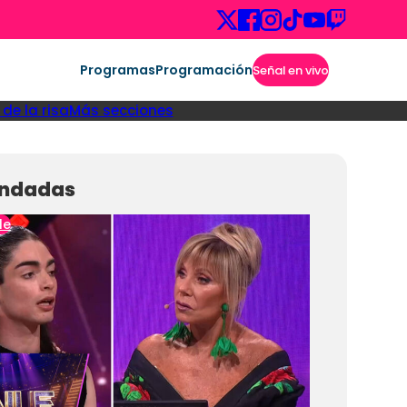
Programas
Programación
Señal en vivo
de la risa
Más secciones
ndadas
le