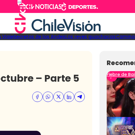
 Viaje
Secretos de los Andes
Los reyes guachacas
Camino 
Recome
octubre – Parte 5
Fiebre de Bai