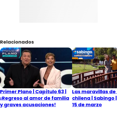
Relacionados
Primer Plano | Capítulo 63 |
Las maravillas de 
¡Regreso al amor de familia
chilena | Sabingo 
y graves acusaciones!
15 de marzo