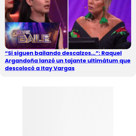
“Si siguen bailando descalzos…”: Raquel
Argandoña lanzó un tajante ultimátum que
descolocó a Itay Vargas