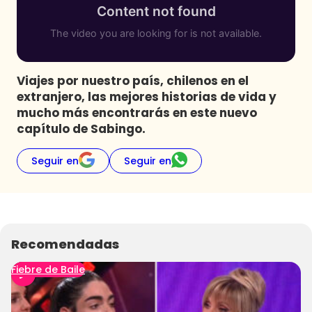
Programas
Club De La Comedia
Contigo en Directo
Plan Perfecto
Viajes por nuestro país, chilenos en el
extranjero, las mejores historias de vida y
El Tiempo
mucho más encontrarás en este nuevo
Sabingo
capítulo de Sabingo.
Todos Los Programas
Seguir en
Seguir en
Recomendadas
Fiebre de Baile