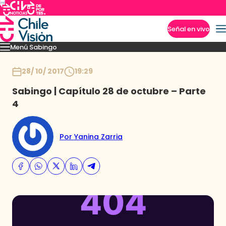
Señal en vivo
Menú Sabingo
Imperdibles
Heroicas
Amigas en Viaje
Secretos de los Andes
Los reyes guac
Inicio
28/ 10/ 2017
19:29
Sabingo | Capítulo 28 de octubre – Parte
4
Por Yanina Zarria