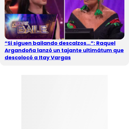
“Si siguen bailando descalzos…”: Raquel
Argandoña lanzó un tajante ultimátum que
descolocó a Itay Vargas