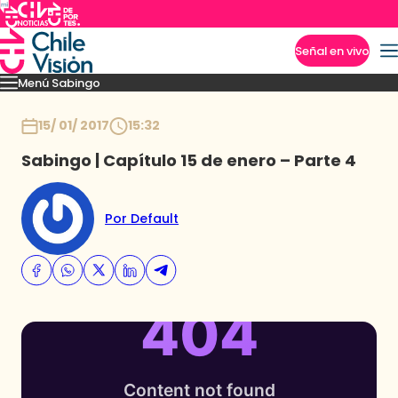
Señal en vivo
Menú Sabingo
Imperdibles
Heroicas
Amigas en Viaje
Secretos de los Andes
Los reyes guac
Inicio
15/ 01/ 2017
15:32
Sabingo | Capítulo 15 de enero – Parte 4
Por Default