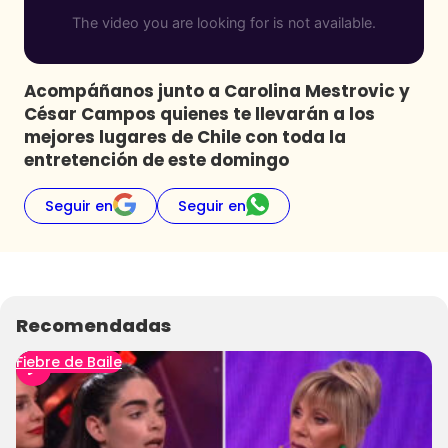
Programas
Club De La Comedia
Contigo en Directo
Acompáñanos junto a Carolina Mestrovic y
Plan Perfecto
César Campos quienes te llevarán a los
mejores lugares de Chile con toda la
El Tiempo
entretención de este domingo
Sabingo
Todos Los Programas
Seguir en
Seguir en
Recomendadas
Fiebre de Baile