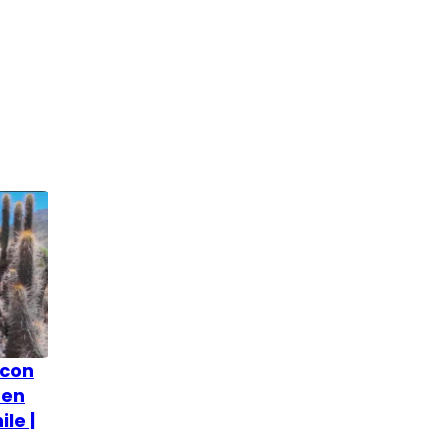
 con
 en
ile |