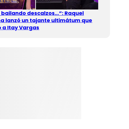
n bailando descalzos…”: Raquel
 lanzó un tajante ultimátum que
 a Itay Vargas