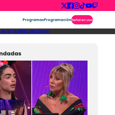
Programas
Programación
Señal en vivo
de la risa
Más secciones
ndadas
le