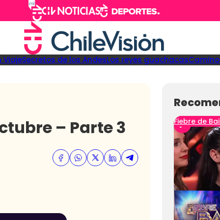
 Viaje
Secretos de los Andes
Los reyes guachacas
Camino 
Recome
ctubre – Parte 3
Fiebre de Bai