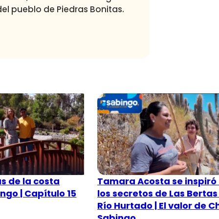
el pueblo de Piedras Bonitas.
s de la costa
Tamara Acosta se inspiró
ingo | Capítulo 15
los secretos de Las Bertas
Río Hurtado | El valor de Ch
Sabingo