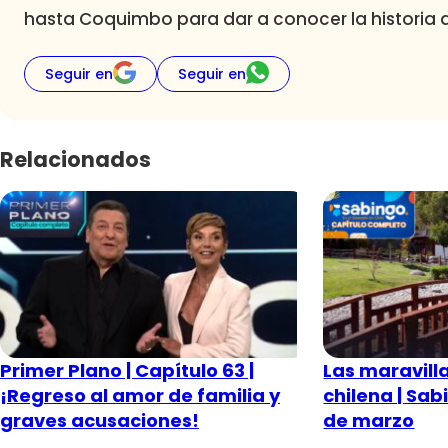
hasta Coquimbo para dar a conocer la historia d
Seguir en
Seguir en
Relacionados
Primer Plano | Capítulo 63 |
Las maravilla
¡Regreso al amor de familia y
chilena | Sab
graves acusaciones!
de marzo