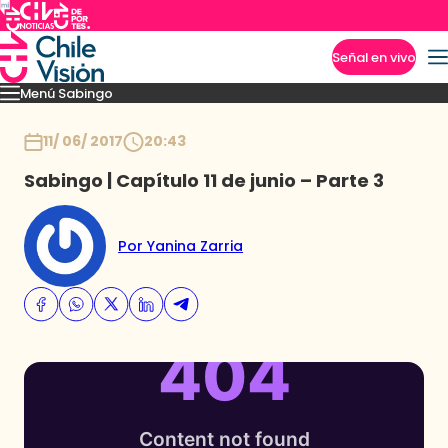
Señal en vivo
Menú Sabingo
Imperdibles
Heroicas
Amigas en Viaje
Secretos de los Andes
Los reyes guac
Inicio
11/ 06/ 2017
20:43
Sabingo | Capítulo 11 de junio – Parte 3
Por Yanina Zarria