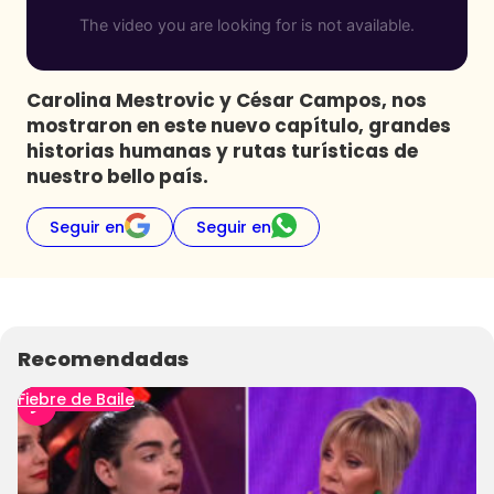
Programas
Club De La Comedia
Contigo en Directo
Carolina Mestrovic y César Campos, nos
Plan Perfecto
mostraron en este nuevo capítulo, grandes
historias humanas y rutas turísticas de
El Tiempo
nuestro bello país.
Sabingo
Todos Los Programas
Seguir en
Seguir en
Recomendadas
Fiebre de Baile