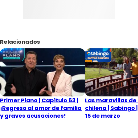
Relacionados
Primer Plano | Capítulo 63 |
Las maravillas de 
¡Regreso al amor de familia
chilena | Sabingo 
y graves acusaciones!
15 de marzo