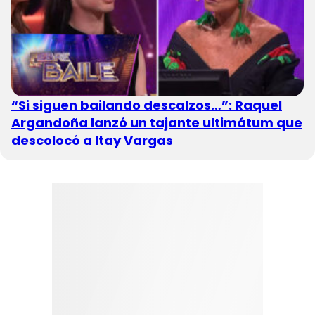
“Si siguen bailando descalzos…”: Raquel
Argandoña lanzó un tajante ultimátum que
descolocó a Itay Vargas