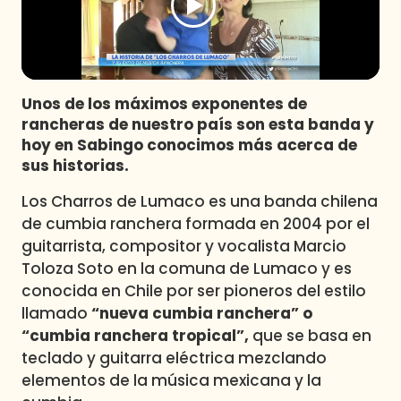
Programas
Club De La Comedia
Contigo en Directo
Plan Perfecto
Unos de los máximos exponentes de
rancheras de nuestro país son esta banda y
El Tiempo
hoy en Sabingo conocimos más acerca de
Sabingo
sus historias.
Todos Los Programas
Los Charros de Lumaco es una banda chilena
de cumbia ranchera formada en 2004 por el
guitarrista, compositor y vocalista Marcio
Toloza Soto en la comuna de Lumaco y es
conocida en Chile por ser pioneros del estilo
llamado
“nueva cumbia ranchera” o
“cumbia ranchera tropical”,
que se basa en
teclado y guitarra eléctrica mezclando
elementos de la música mexicana y la