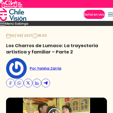
Señal en vivo
Menú Sabingo
Imperdibles
Heroicas
Amigas en Viaje
Secretos de los Andes
Los reyes guac
Inicio
10/ 06/ 2017
18:53
Los Charros de Lumaco: La trayectoria
artística y familiar – Parte 2
Por Yanina Zarria