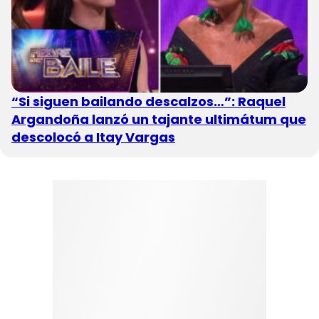
“Si siguen bailando descalzos…”: Raquel
Argandoña lanzó un tajante ultimátum que
descolocó a Itay Vargas