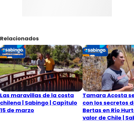
Relacionados
Las maravillas de la costa
Tamara Acosta se
chilena | Sabingo | Capítulo
con los secretos d
15 de marzo
Bertas en Río Hurt
valor de Chile | S