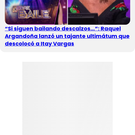
“Si siguen bailando descalzos…”: Raquel
Argandoña lanzó un tajante ultimátum que
descolocó a Itay Vargas