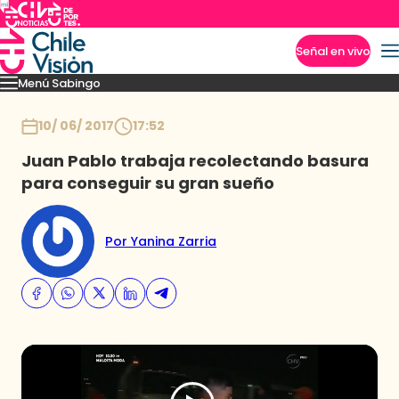
Señal en vivo
Menú Sabingo
Imperdibles
Heroicas
Amigas en Viaje
Secretos de los Andes
Los reyes guac
Inicio
10/ 06/ 2017
17:52
Juan Pablo trabaja recolectando basura
para conseguir su gran sueño
Por Yanina Zarria