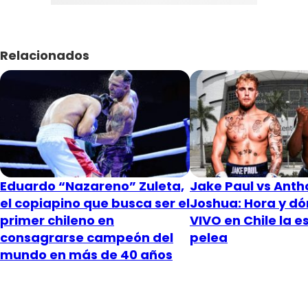
Relacionados
Eduardo “Nazareno” Zuleta,
Jake Paul vs Anth
el copiapino que busca ser el
Joshua: Hora y dó
primer chileno en
VIVO en Chile la 
consagrarse campeón del
pelea
mundo en más de 40 años