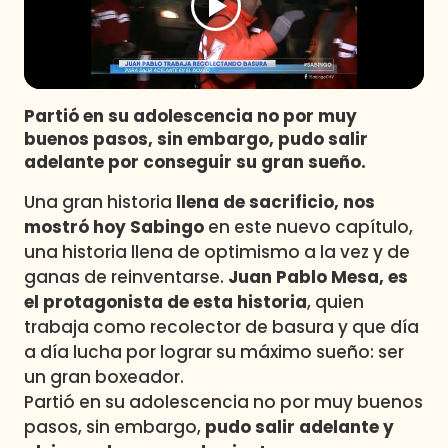
Programas
Club De La Comedia
Contigo en Directo
Plan Perfecto
Partió en su adolescencia no por muy
buenos pasos, sin embargo, pudo salir
El Tiempo
adelante por conseguir su gran sueño.
Sabingo
Una gran historia
llena de sacrificio, nos
Todos Los Programas
mostró hoy Sabingo
en este nuevo capítulo,
una historia llena de optimismo a la vez y de
ganas de reinventarse.
Juan Pablo Mesa, es
el protagonista de esta historia
, quien
trabaja como recolector de basura y que día
a día lucha por lograr su máximo sueño: ser
un gran boxeador.
Partió en su adolescencia no por muy buenos
pasos, sin embargo,
pudo salir adelante y