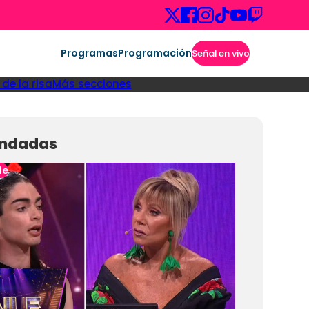
Programas
Programación
Señal en vivo
de la risa
Más secciones
ndadas
le