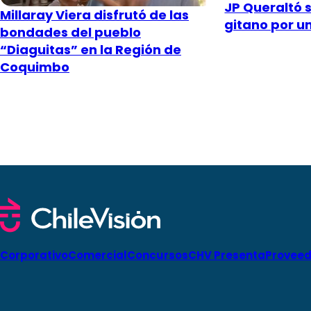
JP Queraltó s
Millaray Viera disfrutó de las
gitano por u
bondades del pueblo
“Diaguitas” en la Región de
Coquimbo
Corporativo
Comercial
Concursos
CHV Presenta
Proveed