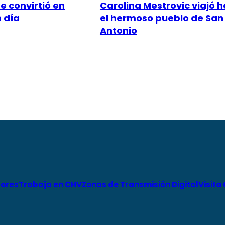
e convirtió en
Carolina Mestrovic viajó 
n día
el hermoso pueblo de San
Antonio
ores
Trabaja en CHV
Zonas de Transmisión Digital
Visita