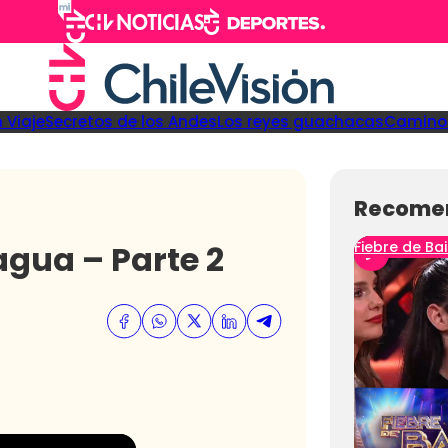
 Viaje
Secretos de los Andes
Los reyes guachacas
Camino 
Recome
agua – Parte 2
Fiebre de Bai