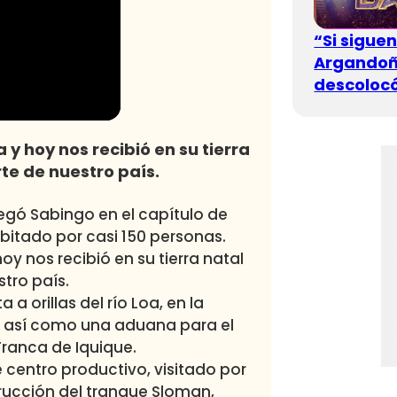
“Si sigue
Argandoña
descolocó
 y hoy nos recibió en su tierra
te de nuestro país.
egó Sabingo en el capítulo de
bitado por casi 150 personas.
oy nos recibió en su tierra natal
tro país.
a orillas del río Loa, en la
, así como una aduana para el
ranca de Iquique.
 centro productivo, visitado por
trucción del tranque Sloman,