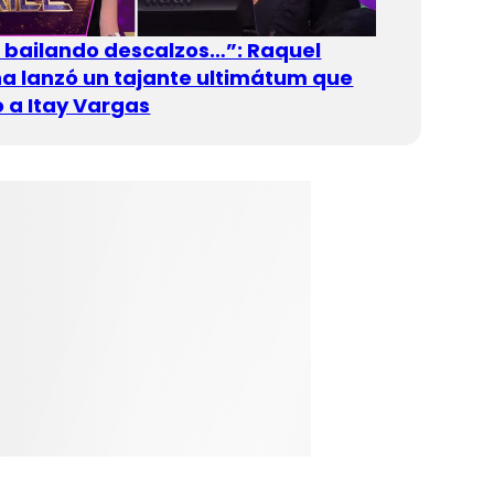
n bailando descalzos…”: Raquel
 lanzó un tajante ultimátum que
 a Itay Vargas