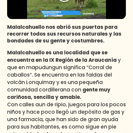
Programas
Club De La Comedia
Contigo en Directo
Malalcahuello nos abrió sus puertas para
Plan Perfecto
recorrer todos sus recursos naturales y las
bondades de su gente y costumbres.
El Tiempo
Sabingo
Malalcahuello es una localidad que se
encuentra en la IX Región de la Araucanía
y
Todos Los Programas
que en mapudungun significa “Corral de
caballos”. Se encuentra en las faldas del
volcán Lonquimay y es una pequeña
comunidad cordillerana con
gente muy
cariñosa, sencilla y amable.
Con calles aun de ripio, juegos para los pocos
niños y hace poco llegó un depósito de gas y
una farmacia, que han sido de gran ayuda
para sus habitantes, es como sigue en pie