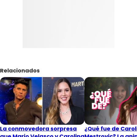
Relacionados
La conmovedora sorpresa
¿Qué fue de Carol
que Mario Velasco y Carolina
Mestrovic? La an