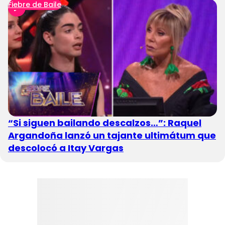
Fiebre de Baile
“Si siguen bailando descalzos…”: Raquel
Argandoña lanzó un tajante ultimátum que
descolocó a Itay Vargas