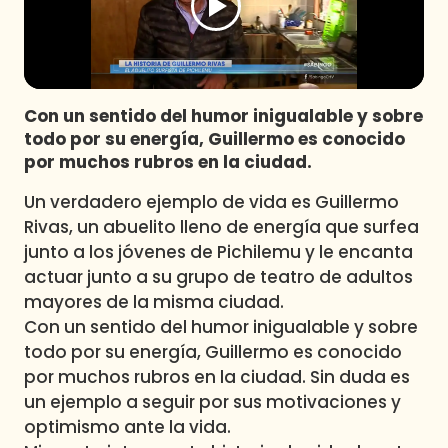
Programas
Club De La Comedia
Contigo en Directo
Plan Perfecto
Con un sentido del humor inigualable y sobre
todo por su energía, Guillermo es conocido
El Tiempo
por muchos rubros en la ciudad.
Sabingo
Un verdadero ejemplo de vida es Guillermo
Todos Los Programas
Rivas, un abuelito lleno de energía que surfea
junto a los jóvenes de Pichilemu y le encanta
actuar junto a su grupo de teatro de adultos
mayores de la misma ciudad.
Con un sentido del humor inigualable y sobre
todo por su energía, Guillermo es conocido
por muchos rubros en la ciudad. Sin duda es
un ejemplo a seguir por sus motivaciones y
optimismo ante la vida.