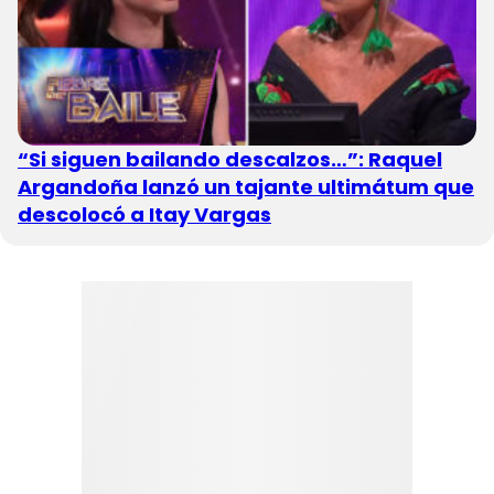
“Si siguen bailando descalzos…”: Raquel
Argandoña lanzó un tajante ultimátum que
descolocó a Itay Vargas