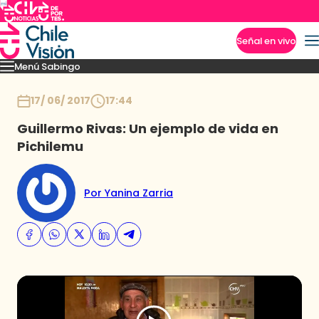
Señal en vivo
Menú Sabingo
Imperdibles
Heroicas
Amigas en Viaje
Secretos de los Andes
Los reyes guac
Inicio
17/ 06/ 2017
17:44
Guillermo Rivas: Un ejemplo de vida en
Pichilemu
Por Yanina Zarria