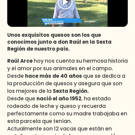
Programas
Club De La Comedia
Contigo en Directo
Plan Perfecto
Unos exquisitos quesos son los que
conocimos junto a don Raúl en la Sexta
El Tiempo
Región de nuestro país.
Sabingo
Raúl Arce
hoy nos cuenta su hermosa historia
Todos Los Programas
y el amor por sus animales en el campo.
Desde
hace más de 40 años
que se dedica a
la producción de quesos y asegura que son
los mejores de la
Sexta Región.
Desde que
nació el año 1952
, ha estado
rodeado de leche y queso y recuerda
perfectamente como su madre trabajaba en
esta parcela que tenían.
Actualmente son 12 vacas que están en