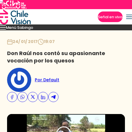
Señal en vivo
Menú Sabingo
Imperdibles
Heroicas
Amigas en Viaje
Secretos de los Andes
Los reyes guac
Inicio
24/ 01/ 2017
19:07
Don Raúl nos contó su apasionante
vocación por los quesos
Por Default