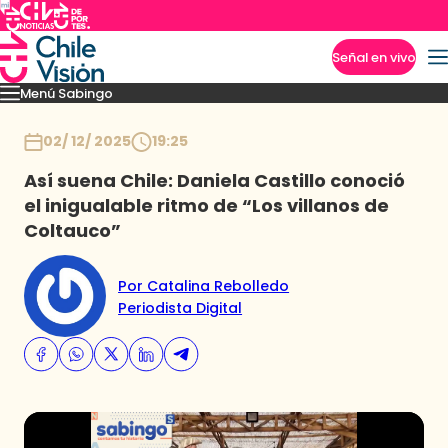
Señal en vivo
Menú Sabingo
Imperdibles
Heroicas
Amigas en Viaje
Secretos de los Andes
Los reyes guac
Inicio
02/ 12/ 2025
19:25
Así suena Chile: Daniela Castillo conoció
el inigualable ritmo de “Los villanos de
Coltauco”
Por Catalina Rebolledo
Periodista Digital