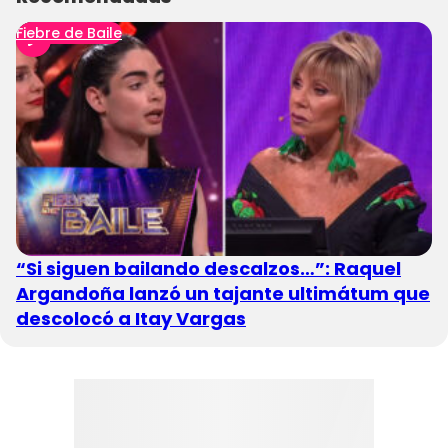
Fiebre de Baile
“Si siguen bailando descalzos…”: Raquel
Argandoña lanzó un tajante ultimátum que
descolocó a Itay Vargas