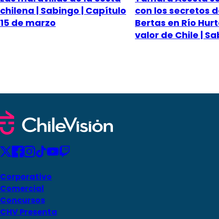
chilena | Sabingo | Capítulo
con los secretos d
15 de marzo
Bertas en Río Hurt
valor de Chile | S
Corporativo
Comercial
Concursos
CHV Presenta