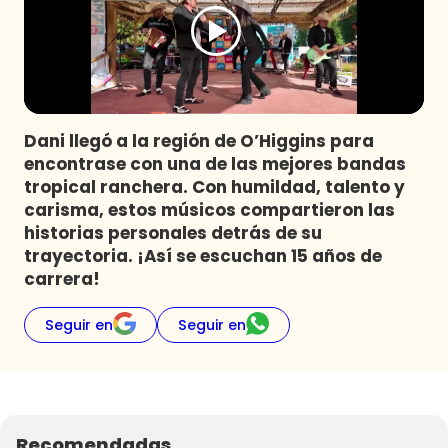
Programas
Club De La Comedia
Contigo en Directo
Plan Perfecto
Dani llegó a la región de O’Higgins para
El Tiempo
encontrase con una de las mejores bandas
Sabingo
tropical ranchera. Con humildad, talento y
Todos Los Programas
carisma, estos músicos compartieron las
historias personales detrás de su
trayectoria. ¡Así se escuchan 15 años de
carrera!
Seguir en
Seguir en
Recomendadas