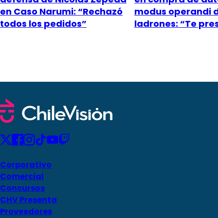
en Caso Narumi: “Rechazó
modus operandi 
todos los pedidos”
ladrones: “Te pr
Corporativo
Comercial
Concursos
CHV Presenta
Proveedores