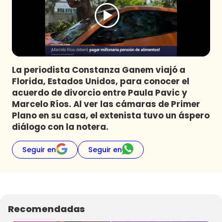
Programas
Club De La Comedia
Contigo en Directo
Plan Perfecto
La periodista Constanza Ganem viajó a
El Tiempo
Florida, Estados Unidos, para conocer el
Sabingo
acuerdo de divorcio entre Paula Pavic y
Todos Los Programas
Marcelo Ríos. Al ver las cámaras de Primer
Plano en su casa, el extenista tuvo un áspero
diálogo con la notera.
Seguir en
Seguir en
Recomendadas