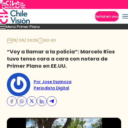
Señal en vivo
Menú Primer Plano
Imperdibles
Capítulos
Momentos
Podcast
Novedades
Inicio
19/ 05/ 2025
00:40
“Voy a llamar a la policía”: Marcelo Ríos
tuvo tenso cara a cara con notera de
Primer Plano en EE.UU.
Por Jose Espinoza
Periodista Digital