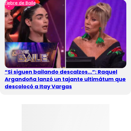
Fiebre de Baile
“Si siguen bailando descalzos…”: Raquel
Argandoña lanzó un tajante ultimátum que
descolocó a Itay Vargas