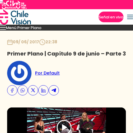
Señal en vivo
Menú Primer Plano
Imperdibles
Capítulos
Momentos
Podcast
Novedades
Inicio
09/ 06/ 2017
22:38
Primer Plano | Capítulo 9 de junio – Parte 3
Por Default