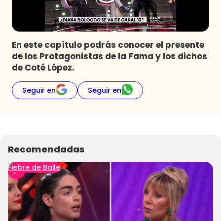
Programas
Club De La Comedia
Contigo en Directo
En este capítulo podrás conocer el presente
Plan Perfecto
de los Protagonistas de la Fama y los dichos
de Coté López.
El Tiempo
Sabingo
Seguir en
Seguir en
Todos Los Programas
Recomendadas
Fiebre de Baile