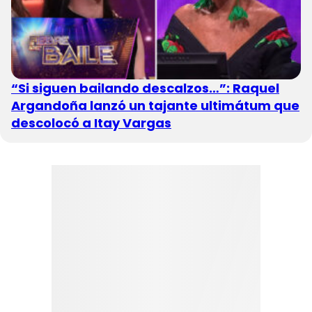
“Si siguen bailando descalzos…”: Raquel
Argandoña lanzó un tajante ultimátum que
descolocó a Itay Vargas