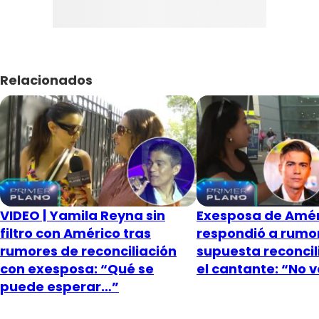
Relacionados
VIDEO | Yamila Reyna sin
Exesposa de Amér
filtro con Américo tras
respondió a rumo
rumores de reconciliación
supuesta reconcil
con exesposa: “Qué se
el cantante: “No 
puede esperar…”