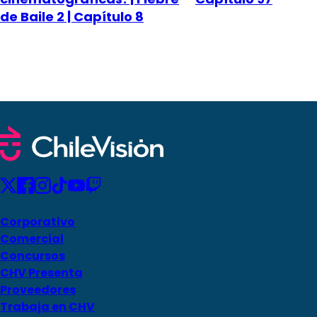
de Baile 2 | Capítulo 8
Corporativo
Comercial
Concursos
CHV Presenta
Proveedores
Trabaja en CHV