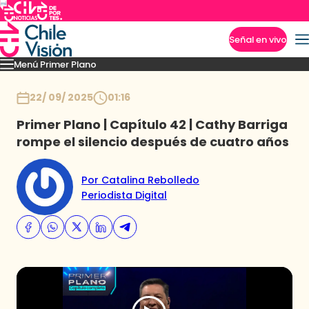
Señal en vivo
Menú Primer Plano
Imperdibles
Capítulos
Momentos
Podcast
Novedades
Inicio
22/ 09/ 2025
01:16
Primer Plano | Capítulo 42 | Cathy Barriga
rompe el silencio después de cuatro años
Por Catalina Rebolledo
Periodista Digital