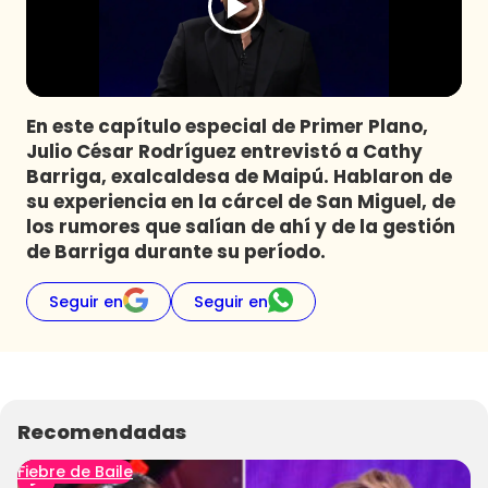
Programas
Club De La Comedia
Contigo en Directo
Plan Perfecto
En este capítulo especial de Primer Plano,
Julio César Rodríguez entrevistó a Cathy
El Tiempo
Barriga, exalcaldesa de Maipú. Hablaron de
Sabingo
su experiencia en la cárcel de San Miguel, de
Todos Los Programas
los rumores que salían de ahí y de la gestión
de Barriga durante su período.
Seguir en
Seguir en
Recomendadas
Fiebre de Baile