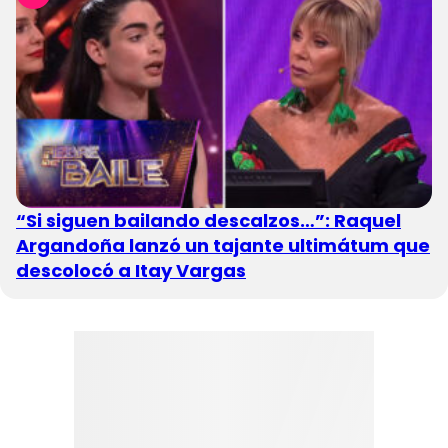
“Si siguen bailando descalzos…”: Raquel
Argandoña lanzó un tajante ultimátum que
descolocó a Itay Vargas