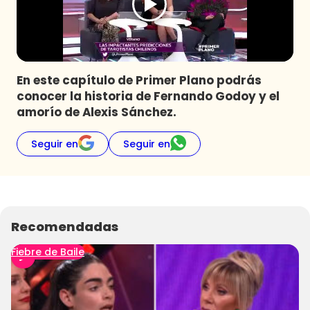
Programas
Club De La Comedia
Contigo en Directo
Plan Perfecto
En este capítulo de Primer Plano podrás
conocer la historia de Fernando Godoy y el
El Tiempo
amorío de Alexis Sánchez.
Sabingo
Todos Los Programas
Seguir en
Seguir en
Recomendadas
Fiebre de Baile