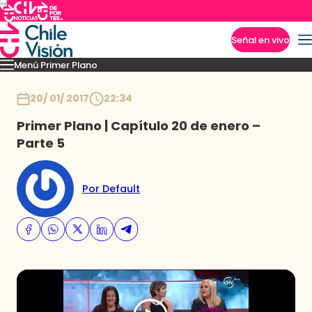
Señal en vivo
Menú Primer Plano
Imperdibles
Capítulos
Momentos
Podcast
Novedades
Inicio
20/ 01/ 2017
22:34
Primer Plano | Capítulo 20 de enero –
Parte 5
Por Default