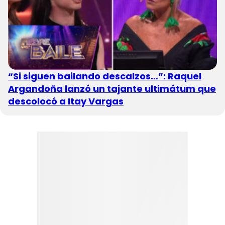
“Si siguen bailando descalzos…”: Raquel
Argandoña lanzó un tajante ultimátum que
descolocó a Itay Vargas