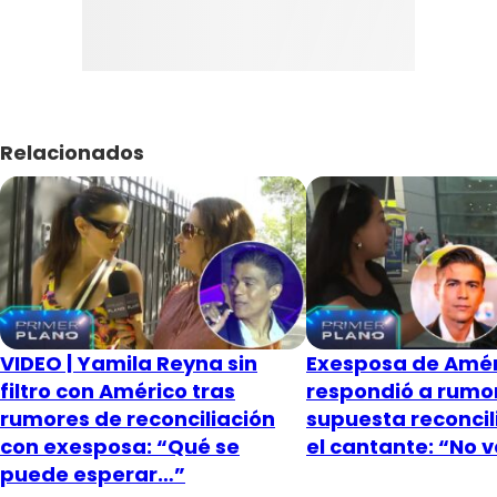
Relacionados
VIDEO | Yamila Reyna sin
Exesposa de Amér
filtro con Américo tras
respondió a rumo
rumores de reconciliación
supuesta reconcil
con exesposa: “Qué se
el cantante: “No 
puede esperar…”