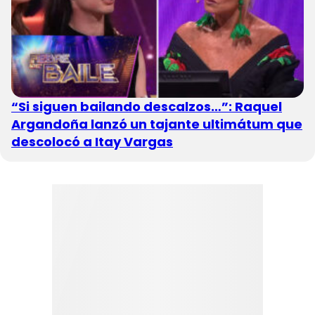
“Si siguen bailando descalzos…”: Raquel
Argandoña lanzó un tajante ultimátum que
descolocó a Itay Vargas