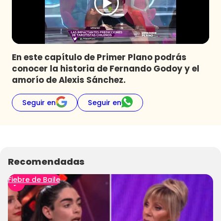
Programas
Club De La Comedia
Contigo en Directo
Plan Perfecto
En este capítulo de Primer Plano podrás
conocer la historia de Fernando Godoy y el
El Tiempo
amorío de Alexis Sánchez.
Sabingo
Todos Los Programas
Seguir en
Seguir en
Recomendadas
Fiebre de Baile