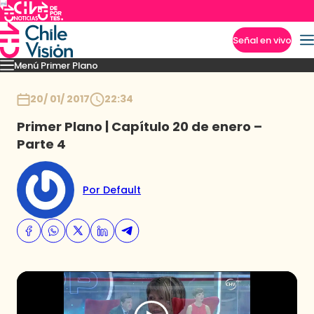
Señal en vivo
Menú Primer Plano
Imperdibles
Capítulos
Momentos
Podcast
Novedades
Inicio
20/ 01/ 2017
22:34
Primer Plano | Capítulo 20 de enero –
Parte 4
Por Default