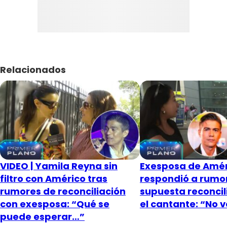
Relacionados
VIDEO | Yamila Reyna sin
Exesposa de Amér
filtro con Américo tras
respondió a rumo
rumores de reconciliación
supuesta reconcil
con exesposa: “Qué se
el cantante: “No 
puede esperar…”