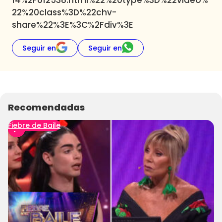
14%2F012538.html%22%20type%3D%22video%
22%20class%3D%22chv-
share%22%3E%3C%2Fdiv%3E
Seguir en
Seguir en
Recomendadas
Fiebre de Baile