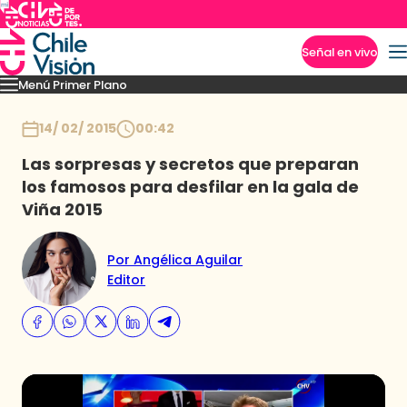
Señal en vivo
Menú Primer Plano
Imperdibles
Capítulos
Momentos
Podcast
Novedades
Inicio
14/ 02/ 2015
00:42
Las sorpresas y secretos que preparan
los famosos para desfilar en la gala de
Viña 2015
Por Angélica Aguilar
Editor