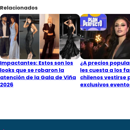
Relacionados
Impactantes: Estos son los
¿A precios popula
looks que se robaron la
les cuesta a los 
atención de la Gala de Viña
chilenos vestirse 
2026
exclusivos evento