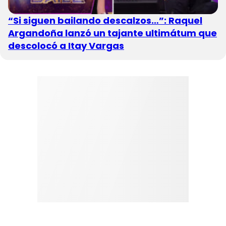
“Si siguen bailando descalzos…”: Raquel
Argandoña lanzó un tajante ultimátum que
descolocó a Itay Vargas