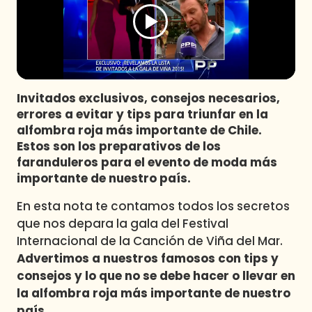
Programas
Club De La Comedia
Contigo en Directo
Plan Perfecto
Invitados exclusivos, consejos necesarios,
El Tiempo
errores a evitar y tips para triunfar en la
Sabingo
alfombra roja más importante de Chile.
Todos Los Programas
Estos son los preparativos de los
faranduleros para el evento de moda más
importante de nuestro país.
En esta nota te contamos todos los secretos
que nos depara la gala del Festival
Internacional de la Canción de
Viña del Mar
.
Advertimos a nuestros famosos con tips y
consejos y lo que no se debe hacer o llevar en
la
alfombra roja
más importante de nuestro
país
.