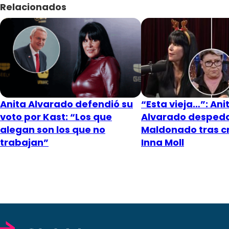
Relacionados
Anita Alvarado defendió su
“Esta vieja…”: Ani
voto por Kast: “Los que
Alvarado despeda
alegan son los que no
Maldonado tras cr
trabajan”
Inna Moll