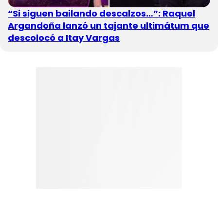
“Si siguen bailando descalzos…”: Raquel
Argandoña lanzó un tajante ultimátum que
descolocó a Itay Vargas