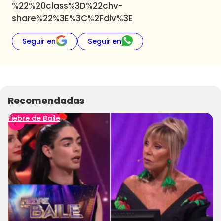
%22%20class%3D%22chv-
share%22%3E%3C%2Fdiv%3E
Seguir en
Seguir en
Recomendadas
Fiebre de Baile