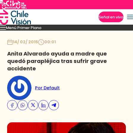
Señal en vivo
Menú Primer Plano
Imperdibles
Capítulos
Momentos
Podcast
Novedades
Inicio
14/ 02/ 2015
00:01
Anita Alvarado ayuda a madre que
quedó parapléjica tras sufrir grave
accidente
Por Default