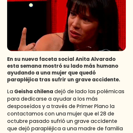
Programas
Club De La Comedia
Contigo en Directo
Plan Perfecto
El Tiempo
Sabingo
En su nueva faceta social Anita Alvarado
Todos Los Programas
esta semana mostró su lado más humano
ayudando a una mujer que quedó
parapléjica tras sufrir un grave accidente.
La
Geisha chilena
dejó de lado las polémicas
para dedicarse a ayudar a los más
desposeídos y a través de Primer Plano la
contactamos con una mujer que el 28 de
octubre pasado sufrió un grave accidente
que dejó parapléjica a una madre de familia