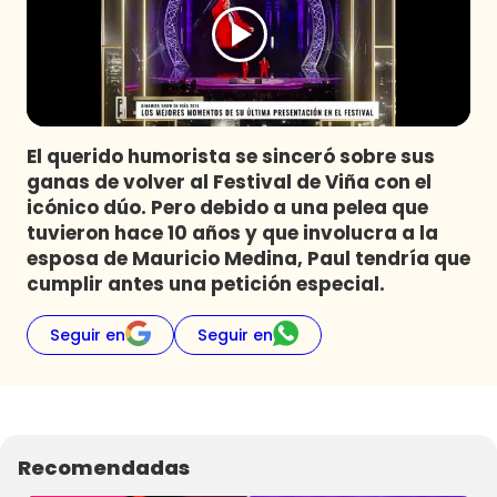
Programas
Club De La Comedia
Contigo en Directo
Plan Perfecto
El querido humorista se sinceró sobre sus
El Tiempo
ganas de volver al Festival de Viña con el
Sabingo
icónico dúo. Pero debido a una pelea que
Todos Los Programas
tuvieron hace 10 años y que involucra a la
esposa de Mauricio Medina, Paul tendría que
cumplir antes una petición especial.
Seguir en
Seguir en
Recomendadas