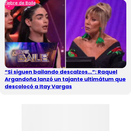
Fiebre de Baile
“Si siguen bailando descalzos…”: Raquel
Argandoña lanzó un tajante ultimátum que
descolocó a Itay Vargas