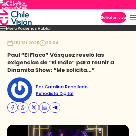
Señal en vivo
Menú Podemos Hablar
Imperdibles
Temporada 8
Momentos
Novedades
Temporadas anteriores
Inicio
26/ 12/ 2025
23:04
Paul “El Flaco” Vásquez reveló las
exigencias de “El Indio” para reunir a
Dinamita Show: “Me solicita…”
Por Catalina Rebolledo
Periodista Digital