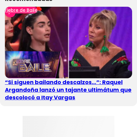
Fiebre de Baile
“Si siguen bailando descalzos…”: Raquel
Argandoña lanzó un tajante ultimátum que
descolocó a Itay Vargas