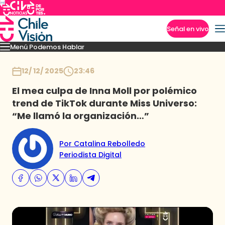
Señal en vivo
Menú Podemos Hablar
Imperdibles
Temporada 8
Momentos
Novedades
Temporadas anteriores
Inicio
12/ 12/ 2025
23:46
El mea culpa de Inna Moll por polémico
trend de TikTok durante Miss Universo:
“Me llamó la organización…”
Por Catalina Rebolledo
Periodista Digital