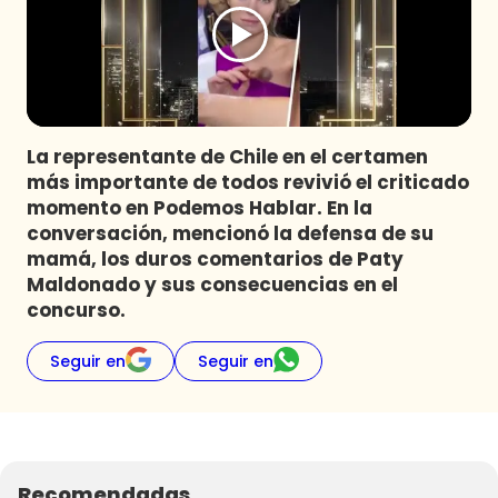
Programas
Club De La Comedia
Contigo en Directo
Plan Perfecto
La representante de Chile en el certamen
El Tiempo
más importante de todos revivió el criticado
Sabingo
momento en Podemos Hablar. En la
Todos Los Programas
conversación, mencionó la defensa de su
mamá, los duros comentarios de Paty
Maldonado y sus consecuencias en el
concurso.
Seguir en
Seguir en
Recomendadas