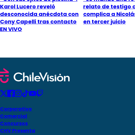
Karol Lucero reveló
relato de testigo 
desconocida anécdota con
complica a Nicol
Cony Capelli tras contacto
en tercer juicio
EN VIVO
Corporativo
Comercial
Concursos
CHV Presenta