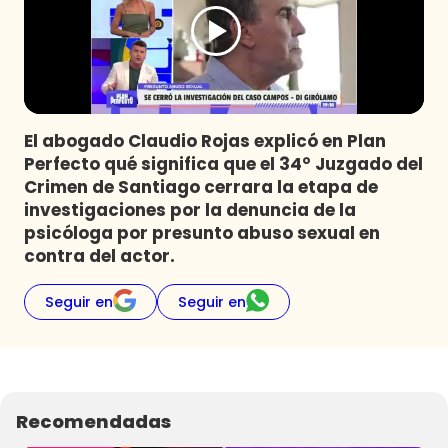
Programas
Club De La Comedia
Contigo en Directo
Plan Perfecto
El abogado Claudio Rojas explicó en Plan
El Tiempo
Perfecto qué significa que el 34° Juzgado del
Sabingo
Crimen de Santiago cerrara la etapa de
Todos Los Programas
investigaciones por la denuncia de la
psicóloga por presunto abuso sexual en
contra del actor.
Seguir en
Seguir en
Recomendadas