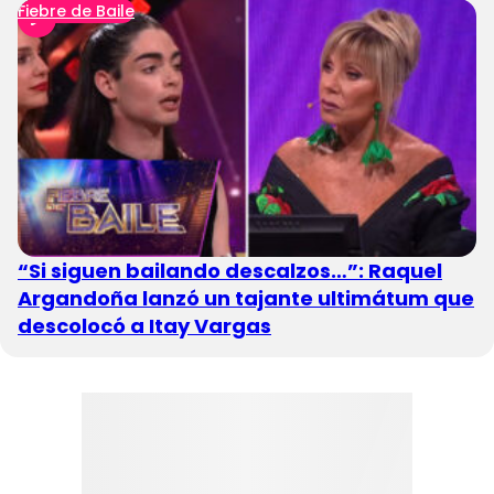
Fiebre de Baile
“Si siguen bailando descalzos…”: Raquel
Argandoña lanzó un tajante ultimátum que
descolocó a Itay Vargas