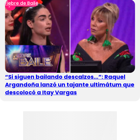
Fiebre de Baile
“Si siguen bailando descalzos…”: Raquel
Argandoña lanzó un tajante ultimátum que
descolocó a Itay Vargas