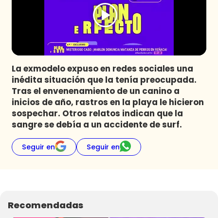
Programas
Club De La Comedia
Contigo en Directo
Plan Perfecto
La exmodelo expuso en redes sociales una
El Tiempo
inédita situación que la tenía preocupada.
Sabingo
Tras el envenenamiento de un canino a
Todos Los Programas
inicios de año, rastros en la playa le hicieron
sospechar. Otros relatos indican que la
sangre se debía a un accidente de surf.
Seguir en
Seguir en
Recomendadas