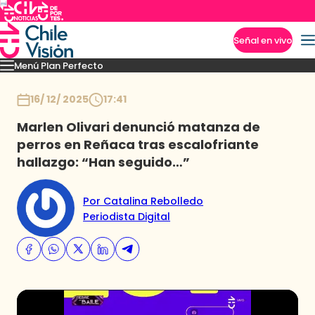
Señal en vivo
Menú Plan Perfecto
Imperdibles
Momentos
Capítulos
Novedades
Inicio
16/ 12/ 2025
17:41
Marlen Olivari denunció matanza de
perros en Reñaca tras escalofriante
hallazgo: “Han seguido…”
Por Catalina Rebolledo
Periodista Digital