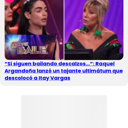
“Si siguen bailando descalzos…”: Raquel
Argandoña lanzó un tajante ultimátum que
descolocó a Itay Vargas