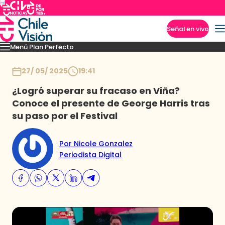
Señal en vivo
Menú Plan Perfecto
Imperdibles
Momentos
Capítulos
Novedades
Inicio
27/ 05/ 2025
19:41
¿Logró superar su fracaso en Viña?
Conoce el presente de George Harris tras
su paso por el Festival
Por Nicole Gonzalez
Periodista Digital