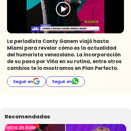
Programas
Club De La Comedia
Contigo en Directo
Plan Perfecto
La periodista Conty Ganem viajó hasta
El Tiempo
Miami para revelar cómo es la actualidad
Sabingo
del humorista venezolano. La incorporación
Todos Los Programas
de su paso por Viña en su rutina, entre otros
cambios te lo mostramos en Plan Perfecto.
Seguir en
Seguir en
Recomendadas
Fiebre de Baile