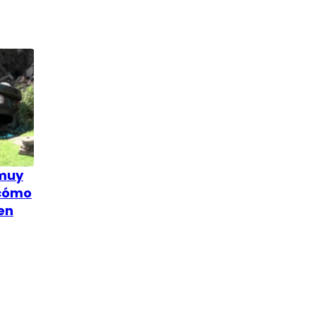
 muy
 cómo
en