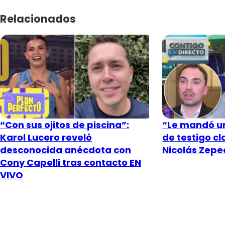
Relacionados
“Con sus ojitos de piscina”:
“Le mandó un
Karol Lucero reveló
de testigo c
desconocida anécdota con
Nicolás Zeped
Cony Capelli tras contacto EN
VIVO