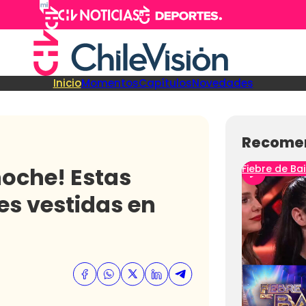
Inicio
Momentos
Capítulos
Novedades
Recome
noche! Estas
Fiebre de Bai
es vestidas en