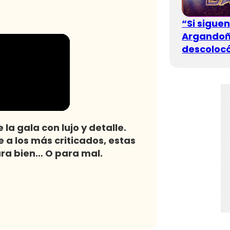
“Si sigue
Argandoña
descolocó
 la gala con lujo y detalle.
 a los más criticados, estas
ra bien… O para mal.