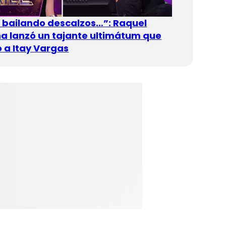
n bailando descalzos…”: Raquel
 lanzó un tajante ultimátum que
 a Itay Vargas