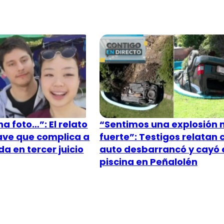
a foto…”: El relato
“Sentimos una explosión
lave que complica a
fuerte”: Testigos relatan
a en tercer juicio
auto desbarrancó y cayó 
piscina en Peñalolén