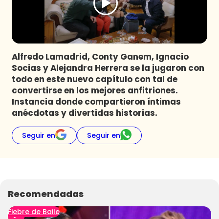
Programas
Club De La Comedia
Contigo en Directo
Plan Perfecto
Alfredo Lamadrid, Conty Ganem, Ignacio
Socias y Alejandra Herrera se la jugaron con
El Tiempo
todo en este nuevo capítulo con tal de
Sabingo
convertirse en los mejores anfitriones.
Todos Los Programas
Instancia donde compartieron íntimas
anécdotas y divertidas historias.
Seguir en
Seguir en
Recomendadas
Fiebre de Baile