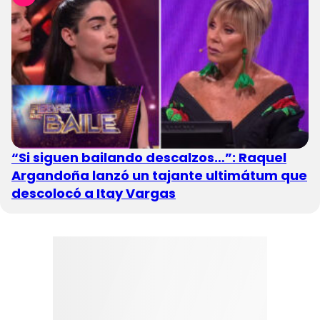
“Si siguen bailando descalzos…”: Raquel
Argandoña lanzó un tajante ultimátum que
descolocó a Itay Vargas