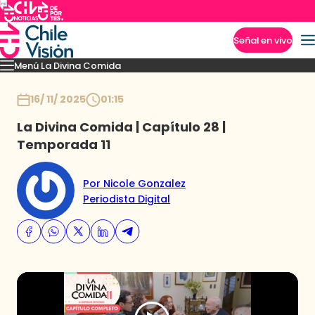
Señal en vivo
Menú La Divina Comida
Imperdibles
Momentos
Novedades
Recetas
Temporadas anteriores
Inicio
16/ 11/ 2025
01:15
La Divina Comida | Capítulo 28 |
Temporada 11
Por Nicole Gonzalez
Periodista Digital