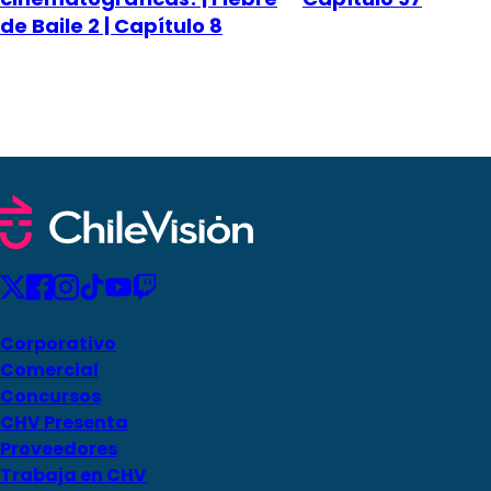
de Baile 2 | Capítulo 8
Corporativo
Comercial
Concursos
CHV Presenta
Proveedores
Trabaja en CHV