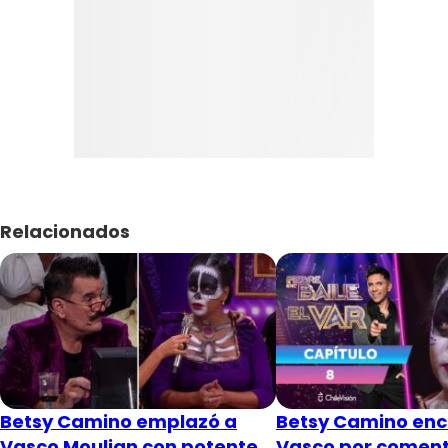
Relacionados
Betsy Camino emplazó a
Betsy Camino enc
Vasco Moulian con potente
Vasco por coment