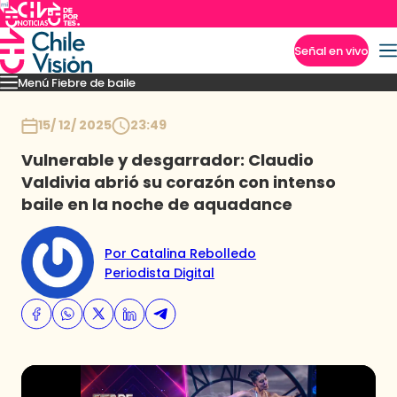
Señal en vivo
Menú Fiebre de baile
Imperdibles
Mejores Momentos
Presentaciones
El VAR-After del baile
Capitu
Inicio
15/ 12/ 2025
23:49
Vulnerable y desgarrador: Claudio
Valdivia abrió su corazón con intenso
baile en la noche de aquadance
Por Catalina Rebolledo
Periodista Digital