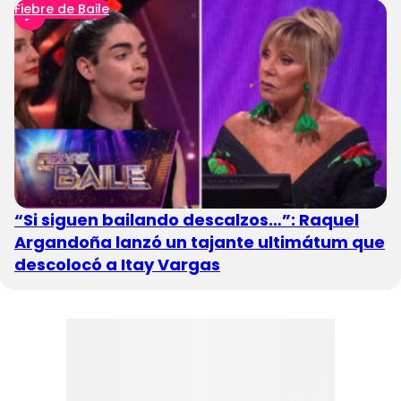
Fiebre de Baile
“Si siguen bailando descalzos…”: Raquel
Argandoña lanzó un tajante ultimátum que
descolocó a Itay Vargas