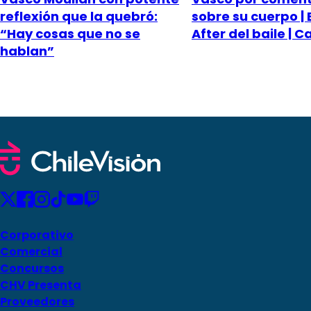
reflexión que la quebró:
sobre su cuerpo | 
“Hay cosas que no se
After del baile | C
hablan”
Corporativo
Comercial
Concursos
CHV Presenta
Proveedores