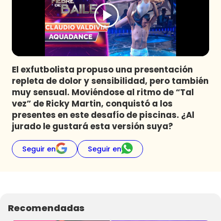
Programas
Club De La Comedia
Contigo en Directo
Plan Perfecto
El exfutbolista propuso una presentación
El Tiempo
repleta de dolor y sensibilidad, pero también
Sabingo
muy sensual. Moviéndose al ritmo de “Tal
Todos Los Programas
vez” de Ricky Martin, conquistó a los
presentes en este desafío de piscinas. ¿Al
jurado le gustará esta versión suya?
Seguir en
Seguir en
Recomendadas