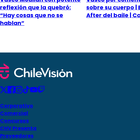
reflexión que la quebró:
sobre su cuerpo | 
“Hay cosas que no se
After del baile | C
hablan”
Corporativo
Comercial
Concursos
CHV Presenta
Proveedores