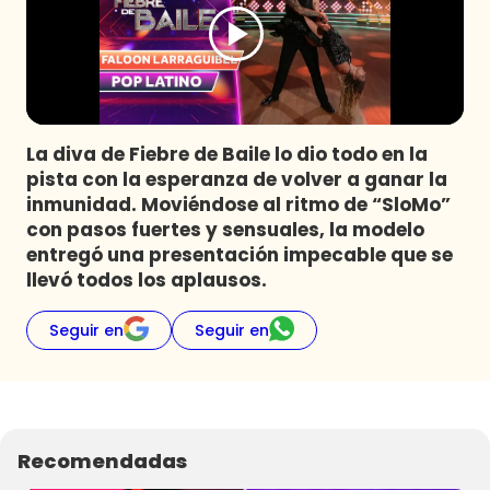
Programas
Club De La Comedia
Contigo en Directo
Plan Perfecto
La diva de Fiebre de Baile lo dio todo en la
El Tiempo
pista con la esperanza de volver a ganar la
Sabingo
inmunidad. Moviéndose al ritmo de “SloMo”
Todos Los Programas
con pasos fuertes y sensuales, la modelo
entregó una presentación impecable que se
llevó todos los aplausos.
Seguir en
Seguir en
Recomendadas