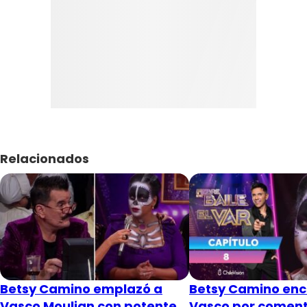
Relacionados
Betsy Camino emplazó a
Betsy Camino enc
Vasco Moulian con potente
Vasco por coment