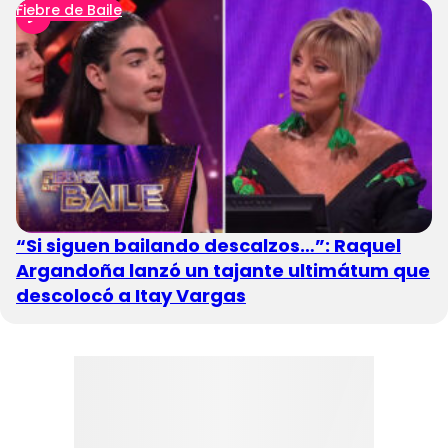
Fiebre de Baile
“Si siguen bailando descalzos…”: Raquel
Argandoña lanzó un tajante ultimátum que
descolocó a Itay Vargas