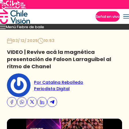
Señal en vivo
Menú Fiebre de baile
Imperdibles
Mejores Momentos
Presentaciones
El VAR-After del baile
Capitu
Inicio
03/ 12/ 2025
10:53
VIDEO | Revive acá la magnética
presentación de Faloon Larraguibel al
ritmo de Chanel
Por Catalina Rebolledo
Periodista Digital