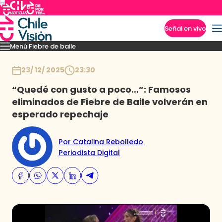
Señal en vivo
Menú Fiebre de baile
Imperdibles
Mejores Momentos
Presentaciones
El VAR-After del baile
Capitu
Inicio
23/ 12/ 2025
23:30
“Quedé con gusto a poco…”: Famosos
eliminados de Fiebre de Baile volverán en
esperado repechaje
Por Catalina Rebolledo
Periodista Digital