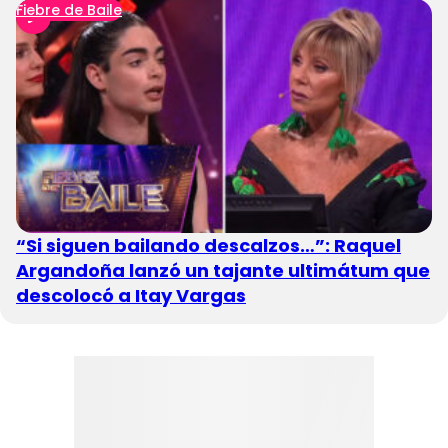
Fiebre de Baile
“Si siguen bailando descalzos…”: Raquel
Argandoña lanzó un tajante ultimátum que
descolocó a Itay Vargas