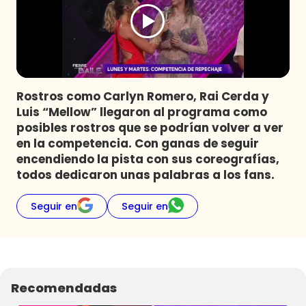
Programas
Club De La Comedia
Contigo en Directo
Plan Perfecto
Rostros como Carlyn Romero, Rai Cerda y
El Tiempo
Luis “Mellow” llegaron al programa como
Sabingo
posibles rostros que se podrían volver a ver
Todos Los Programas
en la competencia. Con ganas de seguir
encendiendo la pista con sus coreografías,
todos dedicaron unas palabras a los fans.
Seguir en
Seguir en
Recomendadas