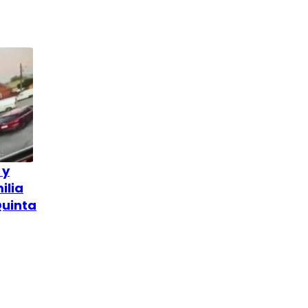
 y
ilia
Quinta