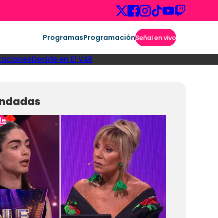
Programas
Programación
Señal en vivo
taciones
Decide en El VAR
ndadas
le