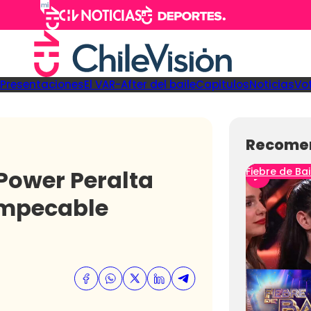
Presentaciones
El VAR-After del baile
Capitulos
Noticias
Vo
Recome
ower Peralta
Fiebre de Bai
 impecable