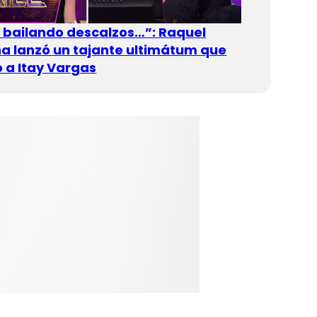
n bailando descalzos…”: Raquel
 lanzó un tajante ultimátum que
 a Itay Vargas