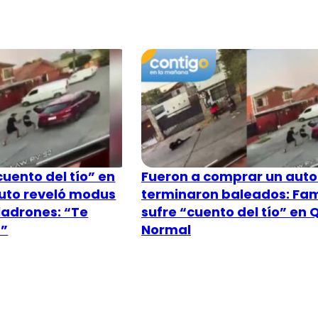
uento del tío” en
Fueron a comprar un auto
uto reveló modus
terminaron baleados: Fam
ladrones: “Te
sufre “cuento del tío” en 
…”
Normal