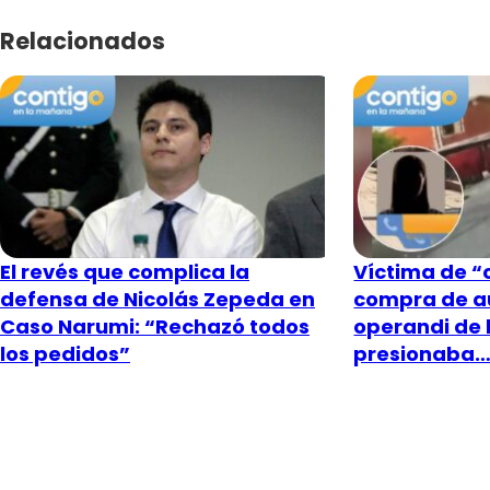
Relacionados
El revés que complica la
Víctima de “c
defensa de Nicolás Zepeda en
compra de a
Caso Narumi: “Rechazó todos
operandi de 
los pedidos”
presionaba