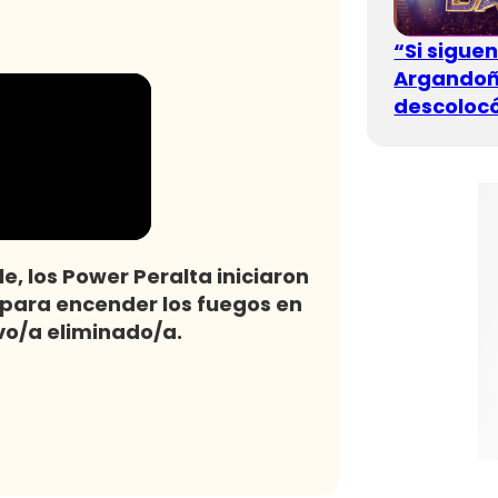
“Si sigue
Argandoña
descolocó
le, los Power Peralta iniciaron
 para encender los fuegos en
vo/a eliminado/a.