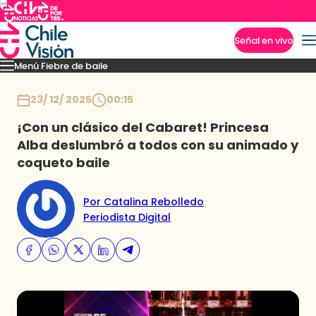
Señal en vivo
Menú Fiebre de baile
Imperdibles
Mejores Momentos
Presentaciones
El VAR-After del baile
Capitu
Inicio
23/ 12/ 2025
00:15
¡Con un clásico del Cabaret! Princesa
Alba deslumbró a todos con su animado y
coqueto baile
Por Catalina Rebolledo
Periodista Digital