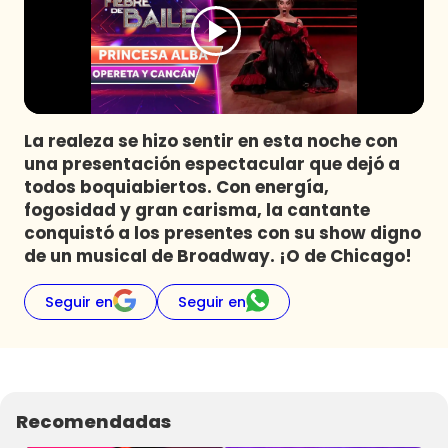
Programas
Club De La Comedia
Contigo en Directo
Plan Perfecto
La realeza se hizo sentir en esta noche con
El Tiempo
una presentación espectacular que dejó a
Sabingo
todos boquiabiertos. Con energía,
Todos Los Programas
fogosidad y gran carisma, la cantante
conquistó a los presentes con su show digno
de un musical de Broadway. ¡O de Chicago!
Seguir en
Seguir en
Recomendadas