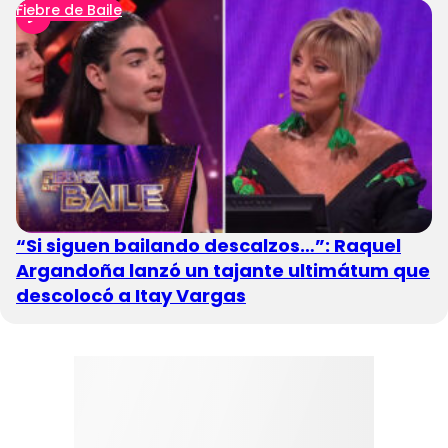
Fiebre de Baile
“Si siguen bailando descalzos…”: Raquel
Argandoña lanzó un tajante ultimátum que
descolocó a Itay Vargas