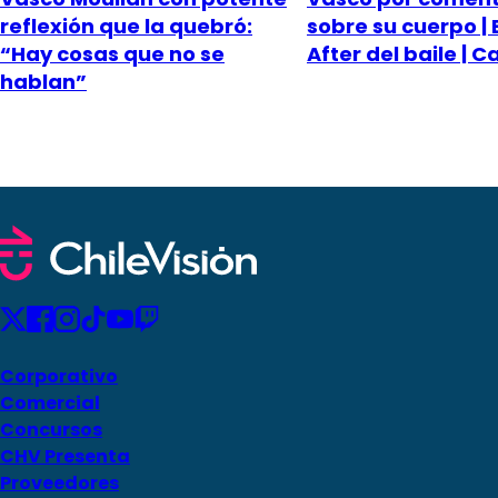
reflexión que la quebró:
sobre su cuerpo | 
“Hay cosas que no se
After del baile | C
hablan”
Corporativo
Comercial
Concursos
CHV Presenta
Proveedores