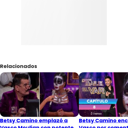
Relacionados
Betsy Camino emplazó a
Betsy Camino enc
Vasco Moulian con potente
Vasco por coment