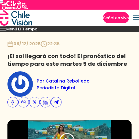
Señal en vivo
Menú El Tiempo
Imperdibles
Pronóstico
Novedades
Inicio
08/ 12/ 2025
22:36
¡El sol llegará con todo! El pronóstico del
tiempo para este martes 9 de diciembre
Por Catalina Rebolledo
Periodista Digital