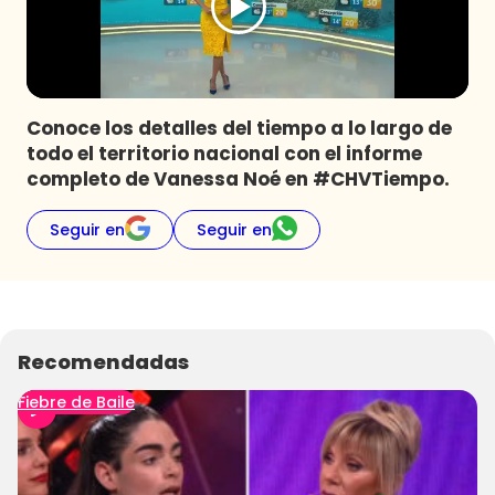
Programas
Club De La Comedia
Contigo en Directo
Plan Perfecto
Conoce los detalles del tiempo a lo largo de
todo el territorio nacional con el informe
El Tiempo
completo de Vanessa Noé en #CHVTiempo.
Sabingo
Todos Los Programas
Seguir en
Seguir en
Recomendadas
Fiebre de Baile