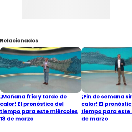
Relacionados
¡Mañana fría y tarde de
¡Fin de semana si
calor! El pronóstico del
calor! El pronóstic
tiempo para este miércoles
tiempo para este
18 de marzo
de marzo