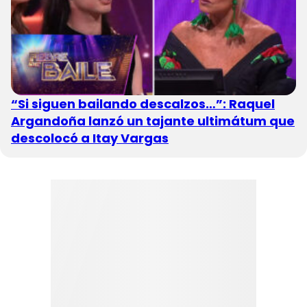
“Si siguen bailando descalzos…”: Raquel
Argandoña lanzó un tajante ultimátum que
descolocó a Itay Vargas