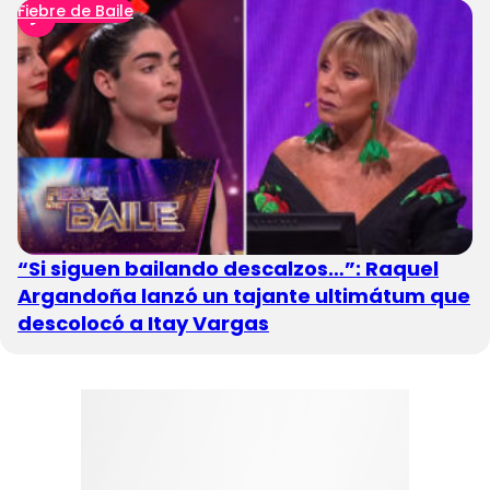
Fiebre de Baile
“Si siguen bailando descalzos…”: Raquel
Argandoña lanzó un tajante ultimátum que
descolocó a Itay Vargas