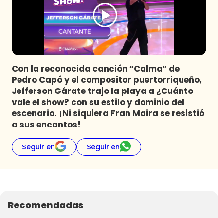
Programas
Club De La Comedia
Contigo en Directo
Plan Perfecto
Con la reconocida canción “Calma” de
El Tiempo
Pedro Capó y el compositor puertorriqueño,
Sabingo
Jefferson Gárate trajo la playa a ¿Cuánto
Todos Los Programas
vale el show? con su estilo y dominio del
escenario. ¡Ni siquiera Fran Maira se resistió
a sus encantos!
Seguir en
Seguir en
Recomendadas