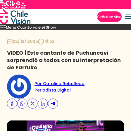
Señal en vivo
Menú Cuanto vale el Show
Imperdibles
Momentos
Presentaciones
Capítulos
Casting
Noticias
Inicio
22/ 12/ 2025
19:52
VIDEO | Este cantante de Puchuncaví
sorprendió a todos con su interpretación
de Farruko
Por Catalina Rebolledo
Periodista Digital