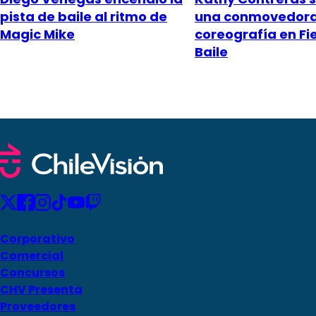
pista de baile al ritmo de
una conmovedor
Magic Mike
coreografía en Fi
Baile
Corporativo
Comercial
Concursos
CHV Presenta
Proveedores