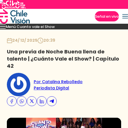
Señal en vivo
Menú Cuanto vale el Show
Imperdibles
Momentos
Presentaciones
Capítulos
Casting
Noticias
Inicio
24/ 12/ 2025
20:39
Una previa de Noche Buena llena de
talento | ¿Cuánto Vale el Show? | Capítulo
42
Por Catalina Rebolledo
Periodista Digital