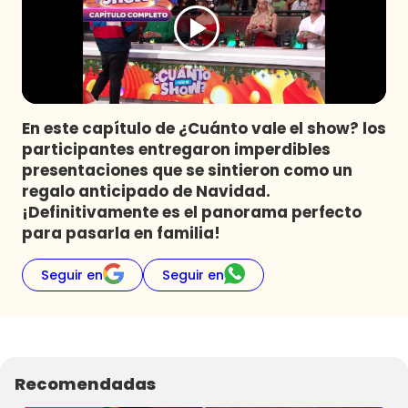
Programas
Club De La Comedia
Contigo en Directo
Plan Perfecto
En este capítulo de ¿Cuánto vale el show? los
El Tiempo
participantes entregaron imperdibles
Sabingo
presentaciones que se sintieron como un
Todos Los Programas
regalo anticipado de Navidad.
¡Definitivamente es el panorama perfecto
para pasarla en familia!
Seguir en
Seguir en
Recomendadas