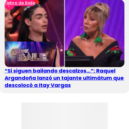
Fiebre de Baile
“Si siguen bailando descalzos…”: Raquel
Argandoña lanzó un tajante ultimátum que
descolocó a Itay Vargas