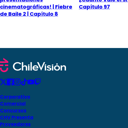
cinematográficas! | Fiebre
Capítulo 97
de Baile 2 | Capítulo 8
Corporativo
Comercial
Concursos
CHV Presenta
Proveedores