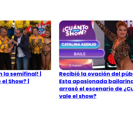
 la semifinal! |
Recibió la ovación del púb
 el Show? |
Esta apasionada bailarin
arrasó el escenario de ¿C
vale el show?