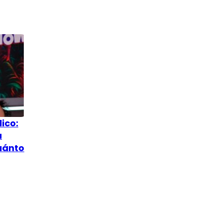
lico:
a
uánto