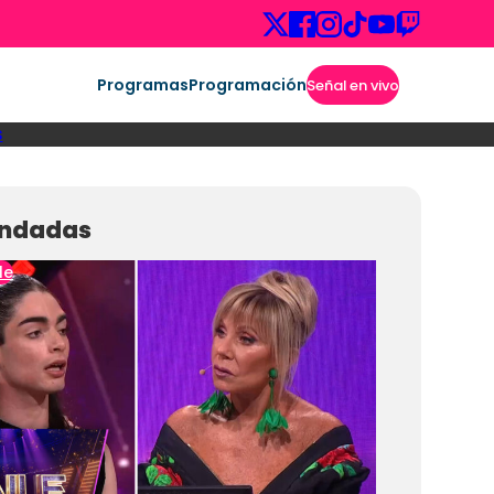
Programas
Programación
Señal en vivo
s
ndadas
le