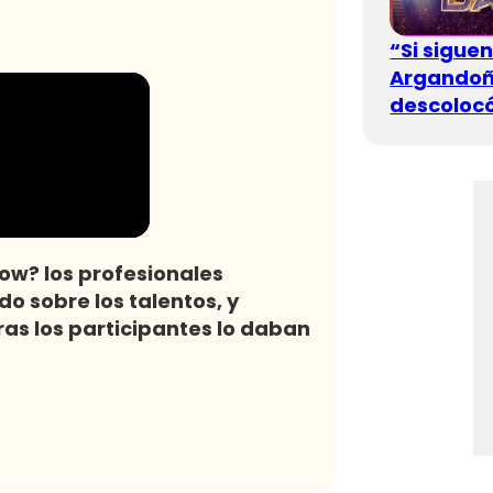
“Si sigue
Argandoña
descolocó
ow? los profesionales
o sobre los talentos, y
s los participantes lo daban