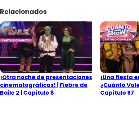
Relacionados
¡Otra noche de presentaciones
¡Una fiesta en
cinematográficas! | Fiebre de
¿Cuánto Vale
Baile 2 | Capítulo 8
Capítulo 97