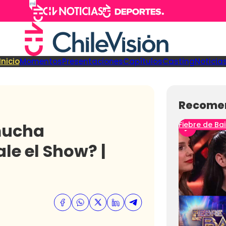
Inicio
Momentos
Presentaciones
Capítulos
Casting
Noticia
Recome
mucha
Fiebre de Bai
le el Show? |