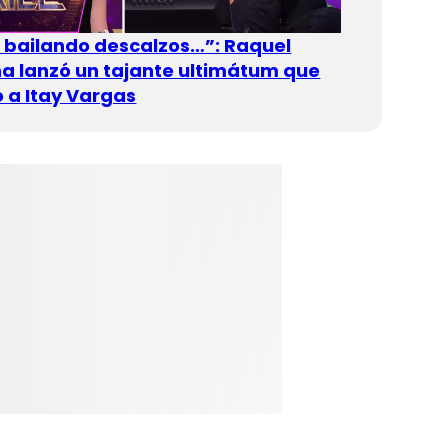
n bailando descalzos…”: Raquel
 lanzó un tajante ultimátum que
 a Itay Vargas