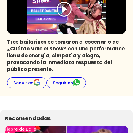
Programas
Club De La Comedia
Contigo en Directo
Plan Perfecto
Tres bailarines se tomaron el escenario de
El Tiempo
¿Cuánto Vale el Show? con una performance
Sabingo
llena de energía, simpatía y alegre,
Todos Los Programas
provocando la inmediata respuesta del
público presente.
Seguir en
Seguir en
Recomendadas
Fiebre de Baile