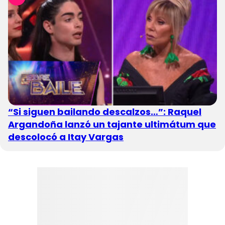
“Si siguen bailando descalzos…”: Raquel
Argandoña lanzó un tajante ultimátum que
descolocó a Itay Vargas