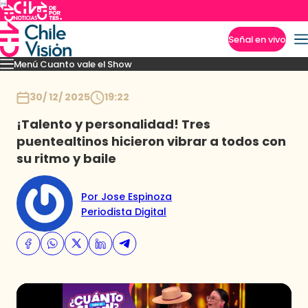
Señal en vivo
Menú Cuanto vale el Show
Imperdibles
Momentos
Presentaciones
Capítulos
Casting
Noticias
Inicio
30/ 12/ 2025
19:22
¡Talento y personalidad! Tres
puentealtinos hicieron vibrar a todos con
su ritmo y baile
Por Jose Espinoza
Periodista Digital