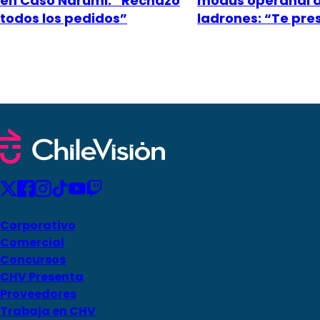
en Caso Narumi: “Rechazó
modus operandi 
todos los pedidos”
ladrones: “Te pr
Corporativo
Comercial
Concursos
CHV Presenta
Proveedores
Trabaja en CHV