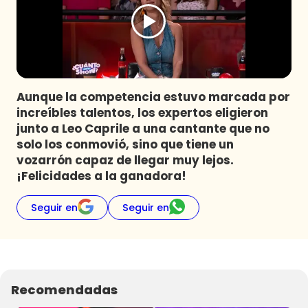
Programas
Club De La Comedia
Contigo en Directo
Plan Perfecto
Aunque la competencia estuvo marcada por
El Tiempo
increíbles talentos, los expertos eligieron
Sabingo
junto a Leo Caprile a una cantante que no
Todos Los Programas
solo los conmovió, sino que tiene un
vozarrón capaz de llegar muy lejos.
¡Felicidades a la ganadora!
Seguir en
Seguir en
Recomendadas