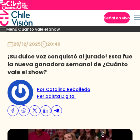
Señal en vivo
Menú Cuanto vale el Show
Imperdibles
Momentos
Presentaciones
Capítulos
Casting
Noticias
Inicio
26/ 12/ 2025
20:40
¡Su dulce voz conquistó al jurado! Esta fue
la nueva ganadora semanal de ¿Cuánto
vale el show?
Por Catalina Rebolledo
Periodista Digital