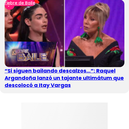
Fiebre de Baile
“Si siguen bailando descalzos…”: Raquel
Argandoña lanzó un tajante ultimátum que
descolocó a Itay Vargas