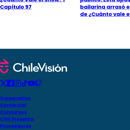
Capítulo 97
bailarina arrasó e
de ¿Cuánto vale e
Corporativo
Comercial
Concursos
CHV Presenta
Proveedores