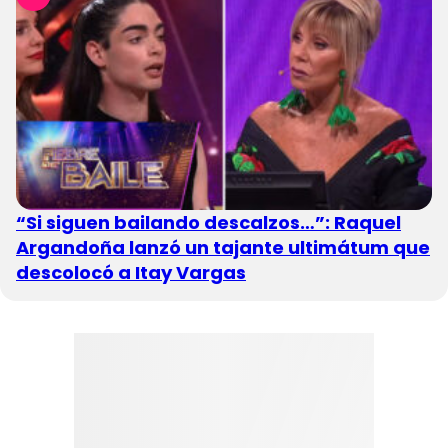
“Si siguen bailando descalzos…”: Raquel
Argandoña lanzó un tajante ultimátum que
descolocó a Itay Vargas