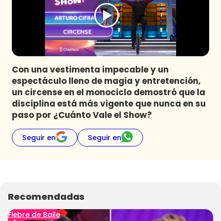
Programas
Club De La Comedia
Contigo en Directo
Plan Perfecto
Con una vestimenta impecable y un
El Tiempo
espectáculo lleno de magia y entretención,
Sabingo
un circense en el monociclo demostró que la
Todos Los Programas
disciplina está más vigente que nunca en su
paso por ¿Cuánto Vale el Show?
Seguir en
Seguir en
Recomendadas
Fiebre de Baile