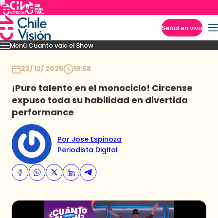
Señal en vivo
Menú Cuanto vale el Show
Imperdibles
Momentos
Presentaciones
Capítulos
Casting
Noticias
Inicio
22/ 12/ 2025
19:58
¡Puro talento en el monociclo! Circense
expuso toda su habilidad en divertida
performance
Por Jose Espinoza
Periodista Digital