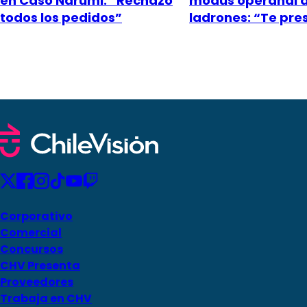
en Caso Narumi: “Rechazó
modus operandi 
todos los pedidos”
ladrones: “Te pr
Corporativo
Comercial
Concursos
CHV Presenta
Proveedores
Trabaja en CHV