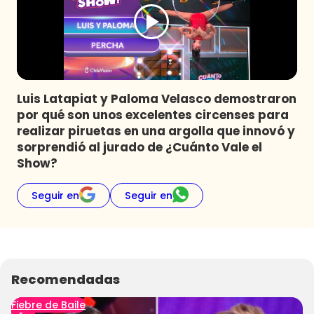
Programas
Club De La Comedia
Contigo en Directo
Plan Perfecto
Luis Latapiat y Paloma Velasco demostraron
El Tiempo
por qué son unos excelentes circenses para
Sabingo
realizar piruetas en una argolla que innovó y
Todos Los Programas
sorprendió al jurado de ¿Cuánto Vale el
Show?
Seguir en
Seguir en
Recomendadas
Fiebre de Baile