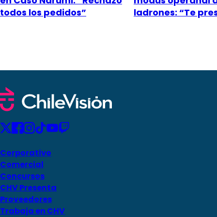
en Caso Narumi: “Rechazó
modus operandi 
todos los pedidos”
ladrones: “Te pr
Corporativo
Comercial
Concursos
CHV Presenta
Proveedores
Trabaja en CHV