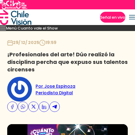
Señal en vivo
Menú Cuanto vale el Show
Imperdibles
Momentos
Presentaciones
Capítulos
Casting
Noticias
Inicio
29/ 12/ 2025
19:59
¡Profesionales del arte! Dúo realizó la
disciplina percha que expuso sus talentos
circenses
Por Jose Espinoza
Periodista Digital