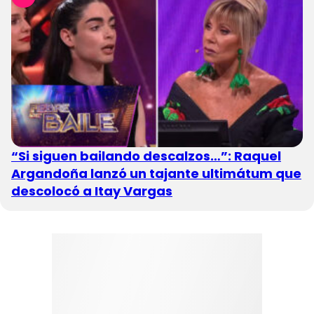
“Si siguen bailando descalzos…”: Raquel
Argandoña lanzó un tajante ultimátum que
descolocó a Itay Vargas