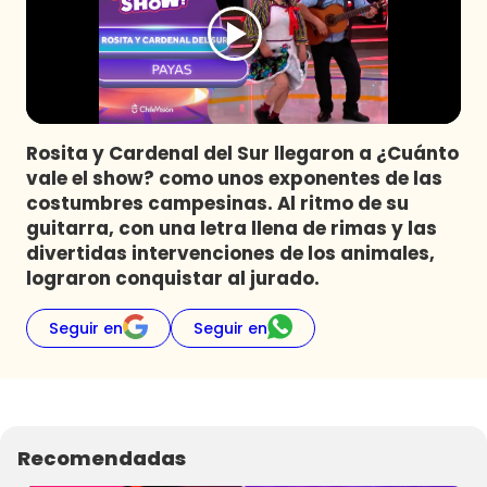
Programas
Club De La Comedia
Contigo en Directo
Plan Perfecto
Rosita y Cardenal del Sur llegaron a ¿Cuánto
El Tiempo
vale el show? como unos exponentes de las
Sabingo
costumbres campesinas. Al ritmo de su
Todos Los Programas
guitarra, con una letra llena de rimas y las
divertidas intervenciones de los animales,
lograron conquistar al jurado.
Seguir en
Seguir en
Recomendadas