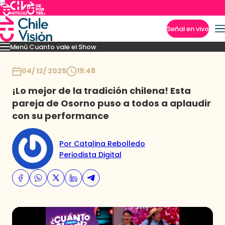
Señal en vivo
Menú Cuanto vale el Show
Imperdibles
Momentos
Presentaciones
Capítulos
Casting
Noticias
Inicio
04/ 12/ 2025
19:48
¡Lo mejor de la tradición chilena! Esta
pareja de Osorno puso a todos a aplaudir
con su performance
Por Catalina Rebolledo
Periodista Digital