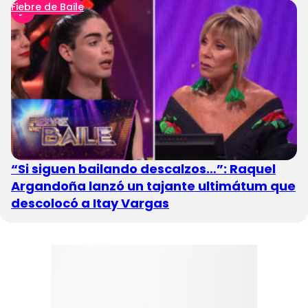
Fiebre de Baile
“Si siguen bailando descalzos…”: Raquel
Argandoña lanzó un tajante ultimátum que
descolocó a Itay Vargas