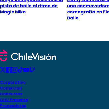
pista de baile al ritmo de
una conmovedor
Magic Mike
coreografía en Fi
Baile
Corporativo
Comercial
Concursos
CHV Presenta
Proveedores