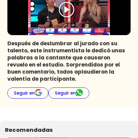
Programas
Club De La Comedia
Contigo en Directo
Plan Perfecto
Después de deslumbrar al jurado con su
El Tiempo
talento, este instrumentista le dedicó unas
Sabingo
palabras a la cantante que causaron
Todos Los Programas
revuelo en el estudio. Sorprendidos por el
buen comentario, todos aplaudieron la
valentía de participante.
Seguir en
Seguir en
Recomendadas