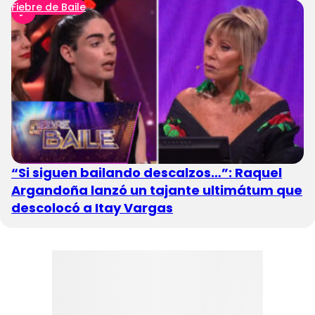
Fiebre de Baile
“Si siguen bailando descalzos…”: Raquel
Argandoña lanzó un tajante ultimátum que
descolocó a Itay Vargas