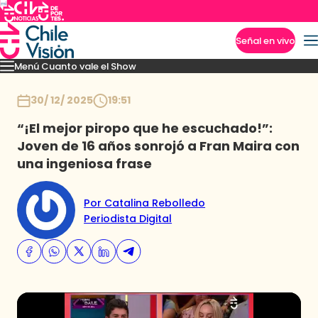
Señal en vivo
Menú Cuanto vale el Show
Imperdibles
Momentos
Presentaciones
Capítulos
Casting
Noticias
Inicio
30/ 12/ 2025
19:51
“¡El mejor piropo que he escuchado!”:
Joven de 16 años sonrojó a Fran Maira con
una ingeniosa frase
Por Catalina Rebolledo
Periodista Digital