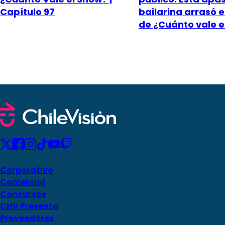
Capítulo 97
bailarina arrasó e
de ¿Cuánto vale e
Corporativo
Comercial
Concursos
CHV Presenta
Proveedores